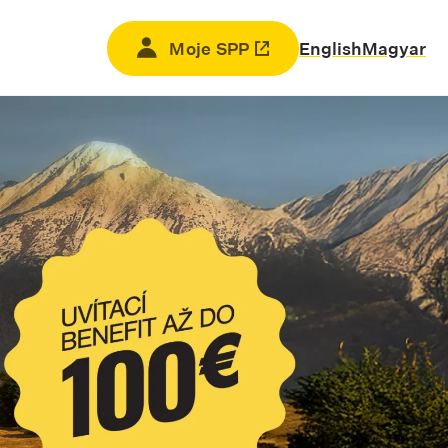
Moje SPP
Odkaz sa otvorí na novej kar
English
Magyar