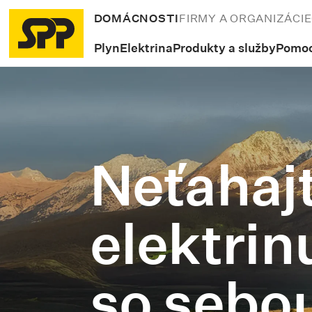
DOMÁCNOSTI
FIRMY A ORGANIZÁCIE
Plyn
Elektrina
Produkty a služby
Pomoc
Neťahaj
elektrin
so sebo