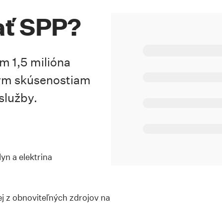
ať SPP?
m 1,5 milióna
ým skúsenostiam
služby.
yn a elektrina
j z obnoviteľných zdrojov na