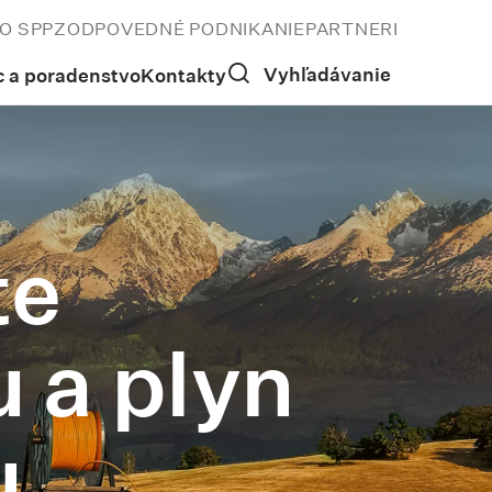
O SPP
ZODPOVEDNÉ PODNIKANIE
PARTNERI
Vyhľadávanie
 a poradenstvo
Kontakty
te
u a plyn
u