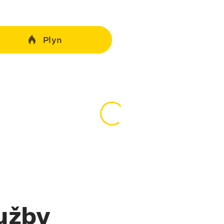
Plyn
Načítavanie obsahu…
lužby