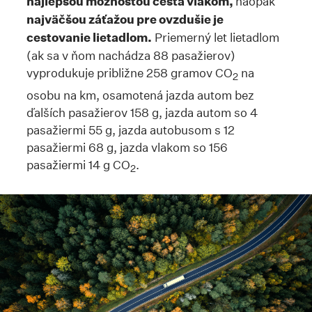
najlepšou možnosťou cesta vlakom,
naopak
najväčšou záťažou pre ovzdušie je
cestovanie lietadlom.
Priemerný let lietadlom
(ak sa v ňom nachádza 88 pasažierov)
vyprodukuje približne 258 gramov CO
na
2
osobu na km, osamotená jazda autom bez
ďalších pasažierov 158 g, jazda autom so 4
pasažiermi 55 g, jazda autobusom s 12
pasažiermi 68 g, jazda vlakom so 156
pasažiermi 14 g CO
.
2