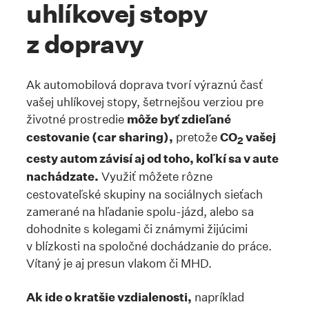
uhlíkovej stopy
z dopravy
Ak automobilová doprava tvorí výraznú časť
vašej uhlíkovej stopy, šetrnejšou verziou pre
životné prostredie
môže byť zdieľané
cestovanie (car sharing),
pretože
CO
vašej
2
cesty autom závisí aj od toho, koľkí sa v aute
nachádzate.
Využiť môžete rôzne
cestovateľské skupiny na sociálnych sieťach
zamerané na hľadanie spolu-jázd, alebo sa
dohodnite s kolegami či známymi žijúcimi
v blízkosti na spoločné dochádzanie do práce.
Vítaný je aj presun vlakom či MHD.
Ak ide o kratšie vzdialenosti,
napríklad