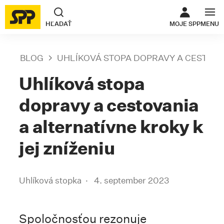
ODKAZ SA O
HĽADAŤ
MOJE SPP
MENU
BLOG
UHLÍKOVÁ STOPA DOPRAVY A CESTOVA
Uhlíková stopa
dopravy a cestovania
a alternatívne kroky k
jej zníženiu
Uhlíková stopka
4. september 2023
Spoločnosťou rezonuje