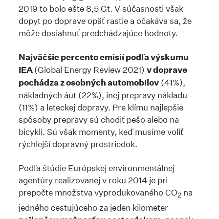
2019 to bolo ešte 8,5 Gt. V súčasnosti však
dopyt po doprave opäť rastie a očakáva sa, že
môže dosiahnuť predchádzajúce hodnoty.
Najväčšie percento emisií podľa výskumu
IEA
(Global Energy Review 2021)
v doprave
pochádza z osobných automobilov
(41%),
nákladných áut (22%), inej prepravy nákladu
(11%) a leteckej dopravy. Pre klímu najlepšie
spôsoby prepravy sú chodiť pešo alebo na
bicykli. Sú však momenty, keď musíme voliť
rýchlejší dopravný prostriedok.
Podľa štúdie Európskej environmentálnej
agentúry realizovanej v roku 2014 je pri
prepočte množstva vyprodukovaného CO
na
2
jedného cestujúceho za jeden kilometer