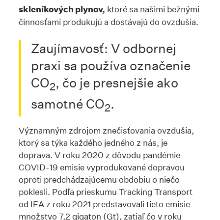
skleníkových plynov,
ktoré sa našimi bežnými
činnosťami produkujú a dostávajú do ovzdušia.
Zaujímavosť: V odbornej
praxi sa používa označenie
CO
, čo je presnejšie ako
2
samotné CO
.
2
Významným zdrojom znečisťovania ovzdušia,
ktorý sa týka každého jedného z nás, je
doprava. V roku 2020 z dôvodu pandémie
COVID-19 emisie vyprodukované dopravou
oproti predchádzajúcemu obdobiu o niečo
poklesli. Podľa prieskumu Tracking Transport
od IEA z roku 2021 predstavovali tieto emisie
množstvo 7,2 gigaton (Gt), zatiaľ čo v roku