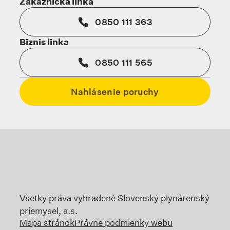
Zákaznícka linka
0850 111 363
Biznis linka
0850 111 565
Nahlásenie poruchy
Odkaz sa otvorí na novej karte
Odkaz sa otvorí na no
Odka
Odkaz sa otvorí na novej karte
Všetky práva vyhradené Slovenský plynárenský
priemysel, a.s.
Mapa stránok
Právne podmienky webu