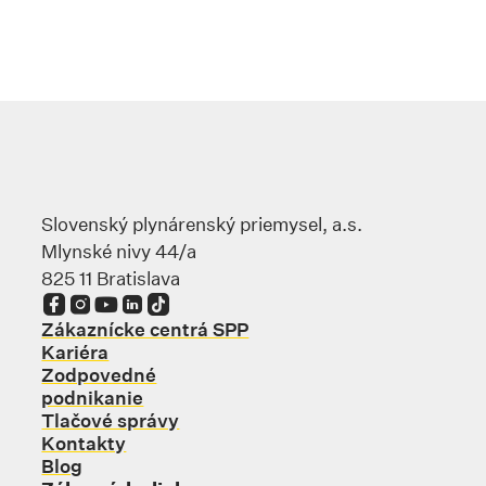
Slovenský plynárenský priemysel, a.s.
Mlynské nivy 44/a
825 11 Bratislava
Odkaz sa otvorí na novej karte
Odkaz sa otvorí na novej karte
Odkaz sa otvorí na novej karte
Odkaz sa otvorí na novej karte
Odkaz sa otvorí na novej karte
Zákaznícke centrá SPP
Kariéra
Zodpovedné
podnikanie
Tlačové správy
Kontakty
Blog