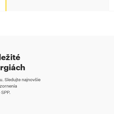
ežité
ergiách
u. Sledujte najnovšie
ozornenia
e SPP.