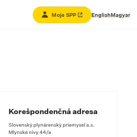
Moje SPP
Odkaz sa otvorí na novej kar
English
Magyar
Korešpondenčná adresa
Slovenský plynárenský priemysel a.s.
Mlynské nivy 44/a