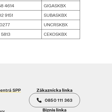
8 4614
GIGASKBX
2 9151
SUBASKBX
 0277
UNCRSKBX
 5813
CEKOSKBX
centrá SPP
Zákaznícka linka
0850 111 363
Biznis linka
ávy