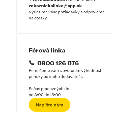
zakaznickalinka@spp.sk
Vyriešime vaše požiadavky a odpovieme
na otázky.
Férová linka
0800 126 076
Pomôžeme vám s overením výhodnosti
ponuky od iného dodávateľa.
Počas pracovných dní:
od 8:00 do 18:00.
Napíšte nám