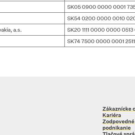
SK05 0900 0000 0001 735
SK54 0200 0000 0010 020
akia, a.s.
SK20 1111 0000 0000 0513
SK74 7500 0000 0001 2511
Zákaznícke 
Kariéra
Zodpovedné
podnikanie
Tlačové spr