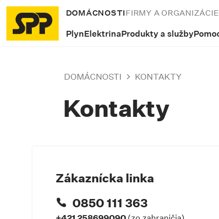
DOMÁCNOSTI
FIRMY A ORGANIZÁCIE
Plyn
Elektrina
Produkty a služby
Pomoc
DOMÁCNOSTI
KONTAKTY
Kontakty
Zákaznícka linka
0850 111 363
+421 258699090
(zo zahraničia)