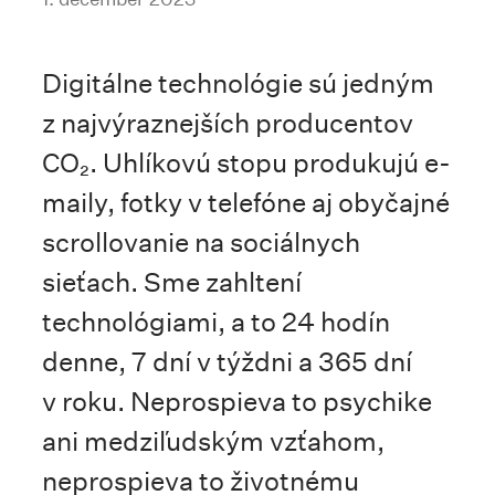
Digitálne technológie sú jedným
z najvýraznejších producentov
CO₂. Uhlíkovú stopu produkujú e-
maily, fotky v telefóne aj obyčajné
scrollovanie na sociálnych
sieťach. Sme zahltení
technológiami, a to 24 hodín
denne, 7 dní v týždni a 365 dní
v roku. Neprospieva to psychike
ani medziľudským vzťahom,
neprospieva to životnému