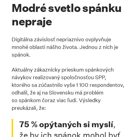
Modré svetlo spánku
nepraje
Digitálna závislosť nepriaznivo ovplyvňuje
mnohé oblasti nášho života. Jednou z nich je
spánok.
Aktuálny zákaznícky prieskum spánkových
návykov realizovaný spoločnosťou SPP,
ktorého sa zúčastnilo vyše 1 100 respondentov,
odhalil, že aj na Slovensku má problém
so spánkom čoraz viac ľudí. Výsledky
preukázali, že:
75 % opýtaných si myslí
,
že by ich spánok mohol byť