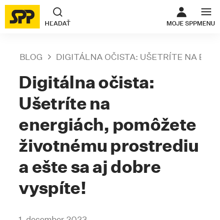
ODKAZ SA O
HĽADAŤ
MOJE SPP
MENU
BLOG
DIGITÁLNA OČISTA: UŠETRÍTE NA EN
Digitálna očista:
Ušetríte na
energiách, pomôžete
životnému prostrediu
a ešte sa aj dobre
vyspíte!
1. december 2023