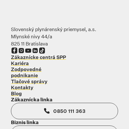
Slovenský plynárenský priemysel, a.s.
Mlynské nivy 44/a
825 11 Bratislava
Odkaz sa otvorí na novej karte
Odkaz sa otvorí na novej karte
Odkaz sa otvorí na novej karte
Odkaz sa otvorí na novej karte
Odkaz sa otvorí na novej karte
Zákaznícke centrá SPP
Kariéra
Zodpovedné
podnikanie
Tlačové správy
Kontakty
Blog
Zákaznícka linka
0850 111 363
Biznis linka