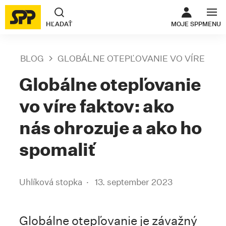
ODKAZ SA O
HĽADAŤ
MOJE SPP
MENU
BLOG
GLOBÁLNE OTEPĽOVANIE VO VÍRE FAK
Globálne otepľovanie
vo víre faktov: ako
nás ohrozuje a ako ho
spomaliť
Uhlíková stopka
13. september 2023
Globálne otepľovanie je závažný