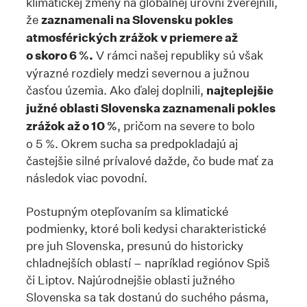
klimatickej zmeny na globálnej úrovni zverejnili,
že
zaznamenali na Slovensku pokles
atmosférických zrážok v priemere až
o skoro 6 %.
V rámci našej republiky sú však
výrazné rozdiely medzi severnou a južnou
časťou územia. Ako ďalej doplnili,
najteplejšie
južné oblasti Slovenska zaznamenali pokles
zrážok až o 10 %
, pričom na severe to bolo
o 5 %. Okrem sucha sa predpokladajú aj
častejšie silné prívalové dažde, čo bude mať za
následok viac povodní.
Postupným otepľovaním sa klimatické
podmienky, ktoré boli kedysi charakteristické
pre juh Slovenska, presunú do historicky
chladnejších oblastí – napríklad regiónov Spiš
či Liptov. Najúrodnejšie oblasti južného
Slovenska sa tak dostanú do suchého pásma,