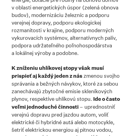
v oblasti energetických úspor (zelená obnova
budov), modernizáciu železníc a podporu
verejnej dopravy, podporu ekologickej
rozmanitosti v krajine, podporu moderných
vykurovacích systémov, alternatívnych palív,
podpora udržateľného poľnohospodárstva
a lokálnej výroby a podobne.
K zníženiu uhlíkovej stopy však musí
prispieť aj každý jeden z nás
zmenou svojho
správania a bežných návykov, ktoré za sebou
zanechávajú zbytočné emisie skleníkových
plynov, respektíve uhlíkovú stopu.
Ide o často
veľmi jednoduché činnosti
– uprednostniť
verejnú dopravu pred jazdou autom, voliť
elektrické či hybridné autá alebo motocykle,
šetriť elektrickou energiou aj pitnou vodou,