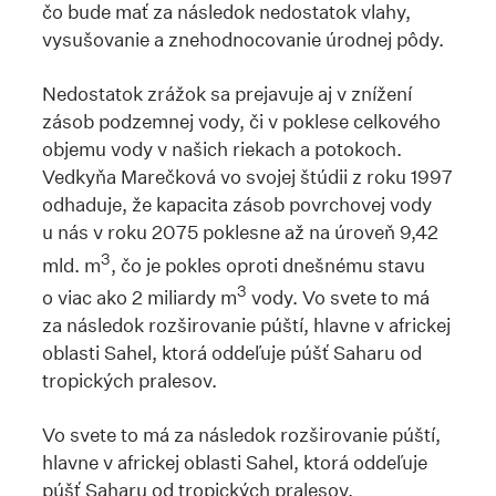
čo bude mať za následok nedostatok vlahy,
vysušovanie a znehodnocovanie úrodnej pôdy.
Nedostatok zrážok sa prejavuje aj v znížení
zásob podzemnej vody, či v poklese celkového
objemu vody v našich riekach a potokoch.
Vedkyňa Marečková vo svojej štúdii z roku 1997
odhaduje, že kapacita zásob povrchovej vody
u nás v roku 2075 poklesne až na úroveň 9,42
3
mld. m
, čo je pokles oproti dnešnému stavu
3
o viac ako 2 miliardy m
vody. Vo svete to má
za následok rozširovanie púští, hlavne v africkej
oblasti Sahel, ktorá oddeľuje púšť Saharu od
tropických pralesov.
Vo svete to má za následok rozširovanie púští,
hlavne v africkej oblasti Sahel, ktorá oddeľuje
púšť Saharu od tropických pralesov.