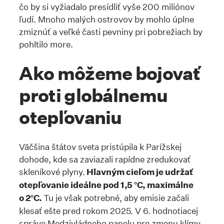
čo by si vyžiadalo presídliť vyše 200 miliónov
ľudí. Mnoho malých ostrovov by mohlo úplne
zmiznúť a veľké časti pevniny pri pobrežiach by
pohltilo more.
Ako môžeme bojovať
proti globálnemu
otepľovaniu
Väčšina štátov sveta pristúpila k Parížskej
dohode, kde sa zaviazali rapídne zredukovať
skleníkové plyny.
Hlavným cieľom je udržať
otepľovanie ideálne pod 1,5 °C, maximálne
o 2°C.
Tu je však potrebné, aby emisie začali
klesať ešte pred rokom 2025. V 6. hodnotiacej
správe Medzivládneho panelu pre zmenu klímy