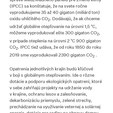
(IPCC) sa konštatuje, že na svete ročne
vyprodukujeme 35 až 40 gigaton (miliárd ton)
oxidu uhličitého CO
. Dodávajú, že ak chceme
2
udržať globálne otepľovanie na úrovni 1,5 °C,
môžeme vyprodukovať ešte 300 gigaton CO
,
2
v prípade oteplenia na úrovni 2 °C 900 gigaton
CO
. IPCC tiež udáva, že od roku 1850 do roku
2
2019 sme vyprodukovali 2390 gigaton CO
.
2
Opatrenia jednotlivých krajín budú kľúčové
v boji s globálnym otepľovaním. Ide o rôzne
dotácie a podporu ekologických opatrení, ktoré
v sebe zahŕňajú projekty na udržanie vody
v krajine, ochranu lesov a zalesňovanie,
dekarbonizáciu priemyslu, zelené strechy,
prechádzanie na využívanie veternej a solárnej
energie, dotácie pre rodiny na obnovu domov