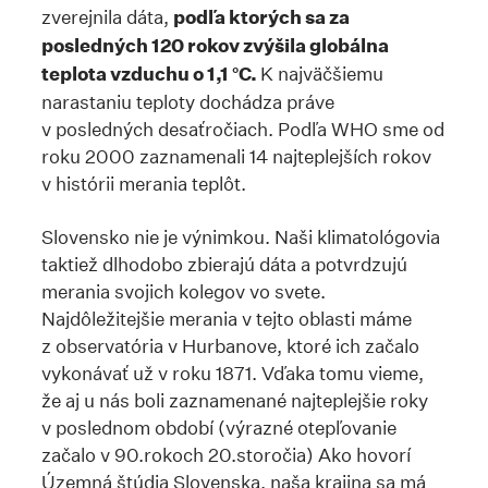
zverejnila dáta,
podľa ktorých sa za
posledných 120 rokov zvýšila globálna
teplota vzduchu o 1,1 °C.
K najväčšiemu
narastaniu teploty dochádza práve
v posledných desaťročiach. Podľa WHO sme od
roku 2000 zaznamenali 14 najteplejších rokov
v histórii merania teplôt.
Slovensko nie je výnimkou. Naši klimatológovia
taktiež dlhodobo zbierajú dáta a potvrdzujú
merania svojich kolegov vo svete.
Najdôležitejšie merania v tejto oblasti máme
z observatória v Hurbanove, ktoré ich začalo
vykonávať už v roku 1871. Vďaka tomu vieme,
že aj u nás boli zaznamenané najteplejšie roky
v poslednom období (výrazné otepľovanie
začalo v 90.rokoch 20.storočia) Ako hovorí
Územná štúdia Slovenska, naša krajina sa má