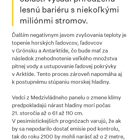
lesnú bariéru s niekoľkými
miliónmi stromov.
Ďalším negatívnym javom zvyšovania teploty je
topenie horských ľadovcov, ľadovcov
v Grónsku a Antarktíde, čo bude mať za
následok znehodnotenie veľkého množstva
pitnej vody a ustupovanie ľadovej pokrývky
v Arktíde. Tento proces zároveň napomáha aj
k postupnému stúpaniu morskej hladiny.
Vedci z Medzivládneho panelu o zmene klímy
predpokladajú nárast hladiny morí počas
21. storočia až o 61 až 110 cm.
V pesimistickejších prognózach varujú, že ak
by sa nepodarilo dostať emisie pod kontrolu,
tak do roku 2100 by mohli narásť až o 2 metre,