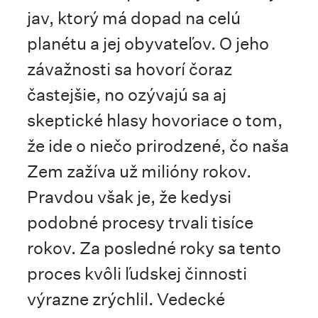
jav, ktorý má dopad na celú
planétu a jej obyvateľov. O jeho
závažnosti sa hovorí čoraz
častejšie, no ozývajú sa aj
skeptické hlasy hovoriace o tom,
že ide o niečo prirodzené, čo naša
Zem zažíva už milióny rokov.
Pravdou však je, že kedysi
podobné procesy trvali tisíce
rokov. Za posledné roky sa tento
proces kvôli ľudskej činnosti
výrazne zrýchlil. Vedecké