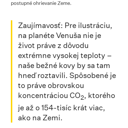
postupné ohrievanie Zeme.
Zaujímavosť: Pre ilustráciu,
na planéte Venuša nie je
život práve z dôvodu
extrémne vysokej teploty –
naše bežné kovy by sa tam
hneď roztavili. Spôsobené je
to práve obrovskou
koncentráciou CO
, ktorého
2
je až o 154-tisíc krát viac,
ako na Zemi.