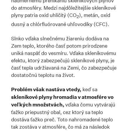
nadmernému prenikaniu skleníkových plynov
do atmosféry. Medzi najdôležitejšie skleníkové
plyny patria oxid uhličitý (CO
), metán, oxid
2
dusný a chlórfluórované uhľovodíky (CFC).
Slnko vďaka slnečnému žiareniu dodáva na
Zem teplo, ktorého časť potom prirodzene
uniká naspäť do vesmíru. Vďaka skleníkovému
efektu, ktorý zabezpečujú skleníkové plyny, je
časť tepla udržiavaná na Zemi, čo zabezpečuje
dostatočnú teplotu na život.
Problém však nastáva vtedy,
keď sa
skleníkové plyny hromadia v atmosfére vo
veľkých množstvách,
vďaka čomu vytvárajú
ťažko priepustný obal, cez ktorý sa teplo
dostáva ťažko preč. Toto nahromadené teplo
tak zostáva v atmosfére, čo má za následok