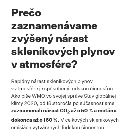
Prečo
zaznamenávame
zvýšený nárast
skleníkových plynov
v atmosfére?
Rapídny nárast skleníkových plynov
v atmosfére je spôsobený ľudskou činnosťou.
Ako píše WMO vo svojej správe Stav globálnej
klímy 2020, od 18.storočia po súčasnosť sme
zaznamenali nárast CO
až o 50 % a metánu
2
dokonca až o 160 %.
V celkových skleníkových
emisiách vytváraných ľudskou činnosťou