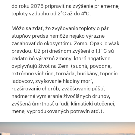
do roku 2075 pripraviť na zvýšenie priemernej
teploty vzduchu od 2°C až do 4°C.
Môže sa zdať, že zvyšovanie teploty o pár
stupňov predsa nemôže nejako výrazne
zasahovať do ekosystému Zeme. Opak je však
pravdou. Už pri dnešnom zvýšení o 1,1 °C sú
badateľné výrazné zmeny, ktoré negatívne
ovplyvňujú život na Zemi (suchá, povodne,
extrémne víchrice, tornáda, hurikány, topenie
ľadovcov, zvyšovanie hladiny morí,
rozširovanie chorôb, zväčšovanie púští,
nadmerné vymieranie živočíšnych druhov,
zvýšená úmrtnosť u ľudí, klimatickí utečenci,
menej vyprodukovaných potravín atď.).