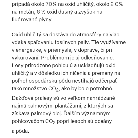
pripadá okolo 70% na oxid uhličitý, okolo 2 0%
na metán, 6 % oxid dusný a zvyšok na
fluórované plyny.
Oxid uhličitý sa dostáva do atmosféry najviac
vďaka spaľovaniu fosílnych palív. Tie využívame
v energetike, v priemysle, v doprave, či pri
vykurovaní. Problémom je aj odlesňovanie.
Lesy prirodzene pohlcujú a uskladňujú oxid
uhličitý a v dôsledku ich ničenia a premeny na
poľnohospodársku pôdu nestíhajú odčerpať
také množstvo CO
, ako by bolo potrebné.
2
Dažďové pralesy sú vo veľkom nahrádzané
najmä palmovými plantážami, z ktorých sa
získava palmový olej. Ďalším významným
pohlcovačom CO
popri lesoch sú oceány
2
a pôda.