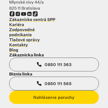
Mlynské nivy 44/a
825 11 Bratislava
Odkaz sa otvorí na novej karte
Odkaz sa otvorí na novej karte
Odkaz sa otvorí na novej karte
Odkaz sa otvorí na novej karte
Odkaz sa otvorí na novej karte
Zákaznícke centrá SPP
Kariéra
Zodpovedné
podnikanie
Tlačové správy
Kontakty
Blog
Zákaznícka linka
0850 111 363
Biznis linka
0850 111 565
Nahlásenie poruchy