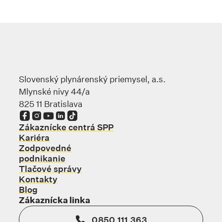
Slovenský plynárenský priemysel, a.s.
Mlynské nivy 44/a
825 11 Bratislava
Odkaz sa otvorí na novej karte
Odkaz sa otvorí na novej karte
Odkaz sa otvorí na novej karte
Odkaz sa otvorí na novej karte
Odkaz sa otvorí na novej karte
Zákaznícke centrá SPP
Kariéra
Zodpovedné
podnikanie
Tlačové správy
Kontakty
Blog
Zákaznícka linka
0850 111 363