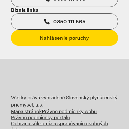
Biznis linka
0850 111 565
Nahlásenie poruchy
Odkaz sa otvorí na novej karte
Odkaz sa otvorí na no
Odka
Odkaz sa otvorí na novej karte
Všetky práva vyhradené Slovenský plynárenský
priemysel, a.s.
Mapa stránok
Právne podmienky webu
Právne podmienky portálu
Ochrana súkromia a spracúvanie osobných