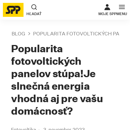
ODKAZ SA O
HĽADAŤ
MOJE SPP
MENU
BLOG
POPULARITA FOTOVOLTICKÝCH PANEL
Popularita
fotovoltických
panelov stúpa!Je
slnečná energia
vhodná aj pre vašu
domácnosť?
Fotovoltika
3. november 2023