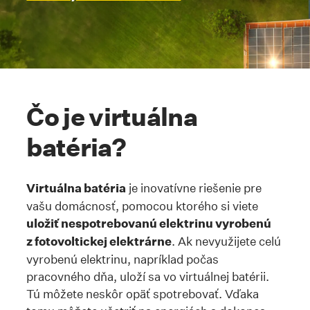
Kotva #cojevirtualna
Čo je virtuálna
batéria?
Virtuálna batéria
je inovatívne riešenie pre
vašu domácnosť, pomocou ktorého si viete
uložiť nespotrebovanú elektrinu vyrobenú
z fotovoltickej elektrárne
. Ak nevyužijete celú
vyrobenú elektrinu, napríklad počas
pracovného dňa, uloží sa vo virtuálnej batérii.
Tú môžete neskôr opäť spotrebovať. Vďaka