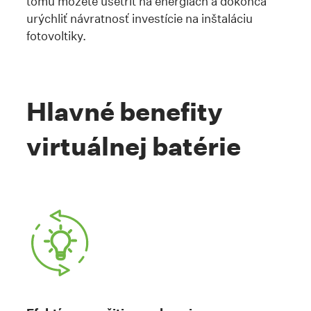
tomu môžete ušetriť na energiách a dokonca
urýchliť návratnosť investície na inštaláciu
fotovoltiky.
Hlavné benefity
virtuálnej batérie