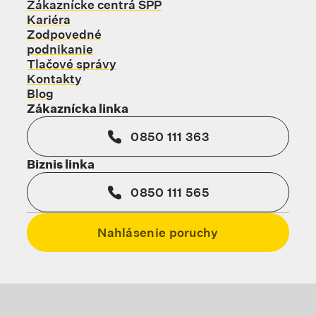
Zákaznícke centrá SPP
Kariéra
Zodpovedné
podnikanie
Tlačové správy
Kontakty
Blog
Zákaznícka linka
0850 111 363
Biznis linka
0850 111 565
Nahlásenie poruchy
Odkaz sa otvorí na novej karte
Odkaz sa otvorí na no
Odka