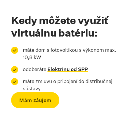
Kedy môžete využiť
virtuálnu batériu:
máte dom s fotovoltikou s výkonom max.
10,8 kW
odoberáte
Elektrinu od SPP
máte zmluvu o pripojení do distribučnej
sústavy
Mám záujem
Skrolovať na kotvu #zaujalavas