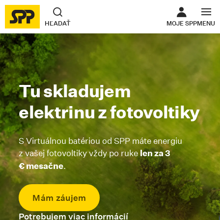
ODKAZ SA O
HĽADAŤ
MOJE SPP
MENU
Tu skladujem
elektrinu z fotovoltiky
S Virtuálnou batériou od SPP máte energiu
z vašej fotovoltiky vždy po ruke
len za 3
€ mesačne
.
Mám záujem
Skrolovať na kotvu #zaujalavas
Potrebujem viac informácií
Skrolovať na kotvu #c