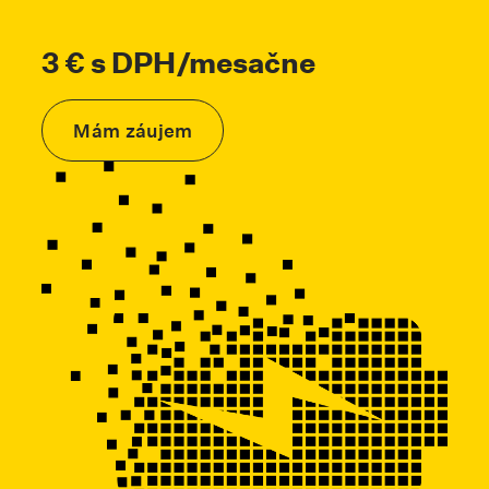
3 € s DPH/mesačne
Mám záujem
Skrolovať na kotvu #zaujalavas