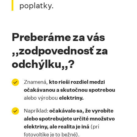
poplatky.
Preberáme za vás
,,zodpovednosť za
odchýlku,,?
Znamená,
kto rieši rozdiel medzi
očakávanou a skutočnou spotrebou
alebo výrobou
elektriny.
Napríklad:
očakávalo sa, že vyrobíte
alebo spotrebujete určité množstvo
elektriny, ale realita je iná
(pri
fotovoltike je to bežné).