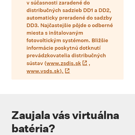
v súčasnosti zaradené do
distribučných sadzieb DD1 a DD2,
automaticky preradené do sadzby
DD3. Najčastejšie pôjde o odberné
miesta s inštalovaným
fotovoltickým systémom. Bližšie
informácie poskytnú dotknutí
prevádzkovatelia distribučných
sústav (
www.zsdis.sk
,
www.vsds.sk).
Kotva #zaujalavas
Zaujala vás virtuálna
batéria?