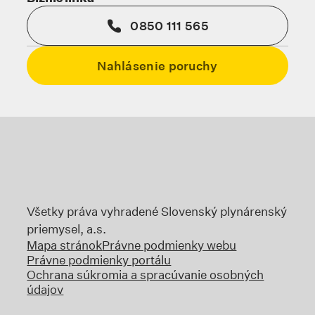
0850 111 565
Nahlásenie poruchy
Odkaz sa otvorí na novej karte
Odkaz sa otvorí na no
Odka
Odkaz sa otvorí na novej karte
Všetky práva vyhradené Slovenský plynárenský
priemysel, a.s.
Mapa stránok
Právne podmienky webu
Právne podmienky portálu
Ochrana súkromia a spracúvanie osobných
údajov