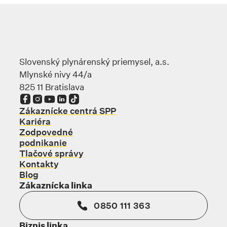
Slovenský plynárenský priemysel, a.s.
Mlynské nivy 44/a
825 11 Bratislava
Odkaz sa otvorí na novej karte
Odkaz sa otvorí na novej karte
Odkaz sa otvorí na novej karte
Odkaz sa otvorí na novej karte
Odkaz sa otvorí na novej karte
Zákaznícke centrá SPP
Kariéra
Zodpovedné
podnikanie
Tlačové správy
Kontakty
Blog
Zákaznícka linka
0850 111 363
Biznis linka