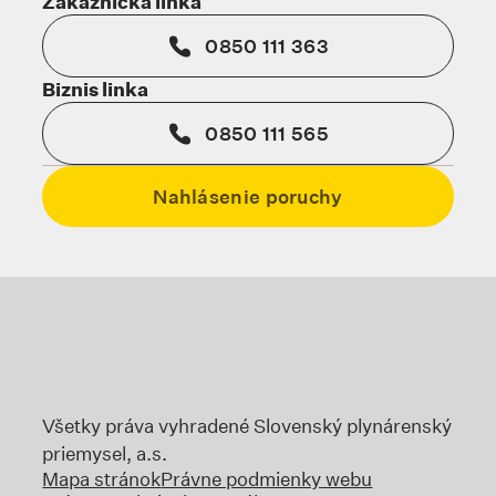
Zákaznícka linka
0850 111 363
Biznis linka
0850 111 565
Nahlásenie poruchy
Odkaz sa otvorí na novej karte
Odkaz sa otvorí na no
Odka
Odkaz sa otvorí na novej karte
Všetky práva vyhradené Slovenský plynárenský
priemysel, a.s.
Mapa stránok
Právne podmienky webu