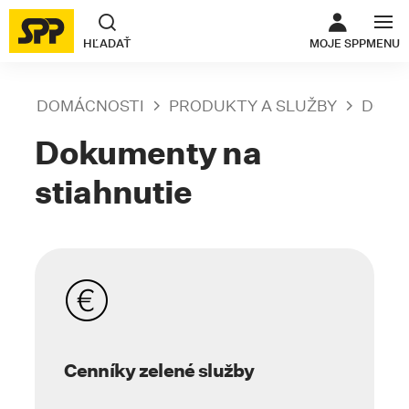
ODKAZ SA O
HĽADAŤ
MOJE SPP
MENU
DOMÁCNOSTI
PRODUKTY A SLUŽBY
DOKU
Dokumenty na
stiahnutie
Cenníky zelené služby