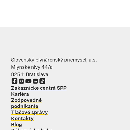
Slovenský plynárenský priemysel, a.s.
Mlynské nivy 44/a
825 11 Bratislava
Odkaz sa otvorí na novej karte
Odkaz sa otvorí na novej karte
Odkaz sa otvorí na novej karte
Odkaz sa otvorí na novej karte
Odkaz sa otvorí na novej karte
Zákaznícke centrá SPP
Kariéra
Zodpovedné
podnikanie
Tlačové správy
Kontakty
Blog