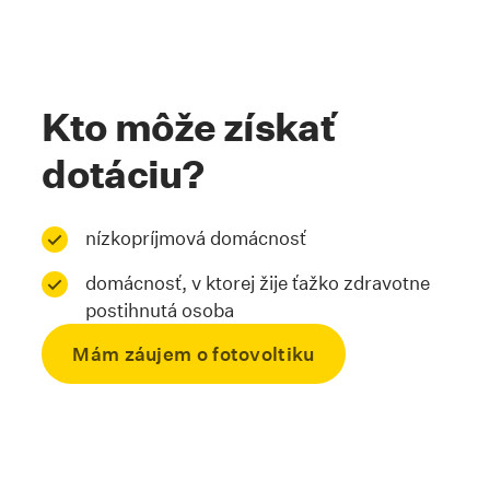
Kto môže získať
dotáciu?
nízkopríjmová domácnosť
domácnosť, v ktorej žije ťažko zdravotne
postihnutá osoba
Mám záujem o fotovoltiku
Skrolovať na kotvu