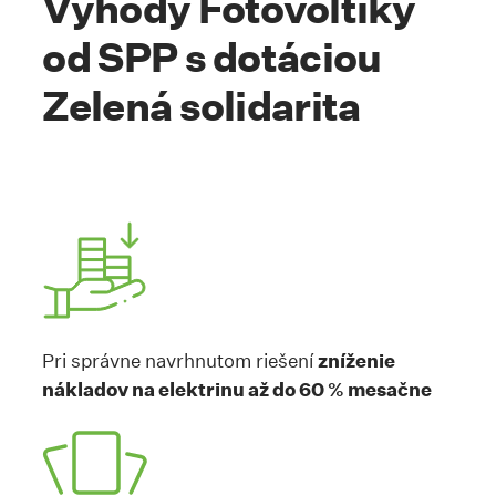
Výhody Fotovoltiky
od SPP s dotáciou
Zelená solidarita
Pri správne navrhnutom riešení
zníženie
nákladov na elektrinu až do 60 % mesačne