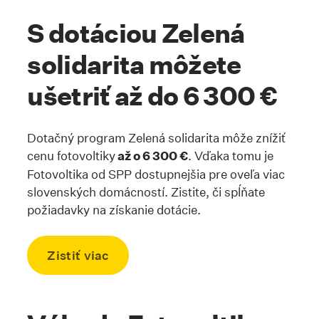
Kotva #sdotaciou
S dotáciou Zelená
solidarita môžete
ušetriť až do 6 300 €
Dotačný program Zelená solidarita môže znížiť
cenu fotovoltiky
až o 6 300 €
. Vďaka tomu je
Fotovoltika od SPP dostupnejšia pre oveľa viac
slovenských domácností. Zistite, či spĺňate
požiadavky na získanie dotácie.
Zistiť viac
Skrolovať na kotvu #kalkulackazel