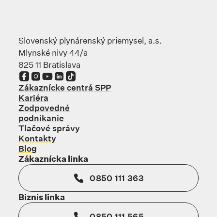
Slovenský plynárenský priemysel, a.s.
Mlynské nivy 44/a
825 11 Bratislava
Odkaz sa otvorí na novej karte
Odkaz sa otvorí na novej karte
Odkaz sa otvorí na novej karte
Odkaz sa otvorí na novej karte
Odkaz sa otvorí na novej karte
Zákaznícke centrá SPP
Kariéra
Zodpovedné
podnikanie
Tlačové správy
Kontakty
Blog
Zákaznícka linka
0850 111 363
Biznis linka
0850 111 565