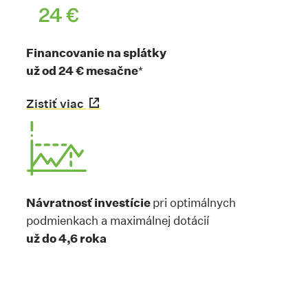
Financovanie na splátky
už od 24 € mesačne
*
Zistiť viac
Odkaz sa otvorí na novej karte
Návratnosť investície
pri optimálnych
podmienkach a maximálnej dotácií
už do 4,6 roka