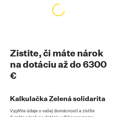
Kotva #vybertesibalik
Načítavanie obsahu…
Kotva #kalkulackazelenasolidarita
Zistite, či máte nárok
na dotáciu až do 6300
€
Kalkulačka Zelená solidarita
Vyplňte údaje o vašej domácnosti a zistite