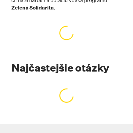
či máte nárok na dotáciu vďaka programu
Zelená Solidarita
.
Načítavanie obsahu…
Najčastejšie otázky
Načítavanie obsahu…