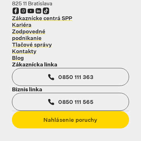
825 11 Bratislava
Odkaz sa otvorí na novej karte
Odkaz sa otvorí na novej karte
Odkaz sa otvorí na novej karte
Odkaz sa otvorí na novej karte
Odkaz sa otvorí na novej karte
Zákaznícke centrá SPP
Kariéra
Zodpovedné
podnikanie
Tlačové správy
Kontakty
Blog
Zákaznícka linka
0850 111 363
Biznis linka
0850 111 565
Nahlásenie poruchy