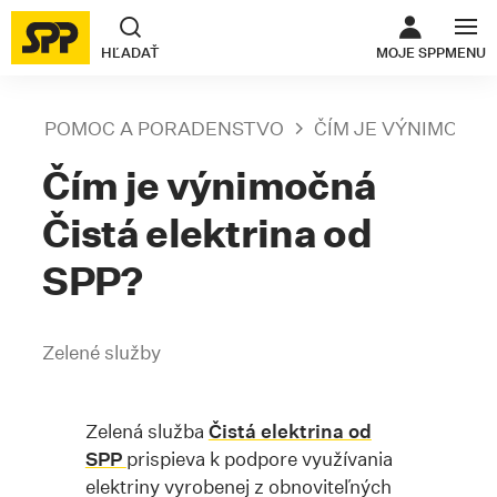
ODKAZ SA O
HĽADAŤ
MOJE SPP
MENU
POMOC A PORADENSTVO
ČÍM JE VÝNIMOČNÁ
Čím je výnimočná
Čistá elektrina od
SPP?
Zelené služby
Zelená služba
Čistá elektrina od
SPP
prispieva k podpore využívania
elektriny vyrobenej z obnoviteľných