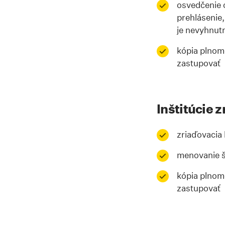
osvedčenie o
prehlásenie,
je nevyhnut
kópia plnomo
zastupovať
Inštitúcie 
zriaďovacia l
menovanie š
kópia plnomo
zastupovať