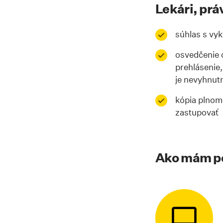
Lekári, prá
súhlas s vyk
osvedčenie o
prehlásenie,
je nevyhnut
kópia plnomo
zastupovať
Ako mám po