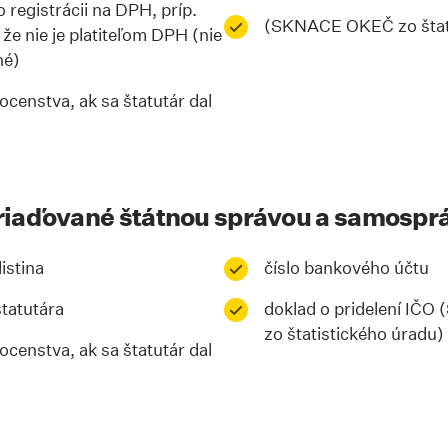
 registrácii na DPH, príp.
(SKNACE OKEČ zo štati
 že nie je platiteľom DPH (nie
né)
censtva, ak sa štatutár dal
zriaďované štátnou správou a samospr
istina
číslo bankového účtu
tatutára
doklad o pridelení IČ
zo štatistického úradu)
censtva, ak sa štatutár dal