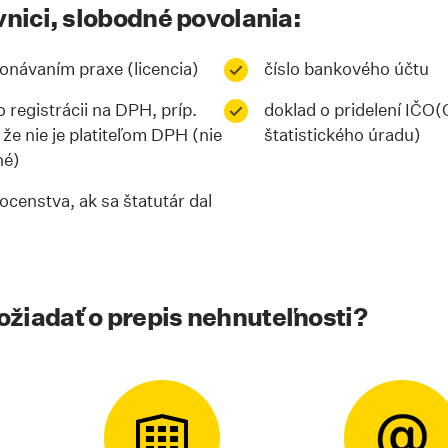
vnici, slobodné povolania:
onávaním praxe (licencia)
číslo bankového účtu
 registrácii na DPH, príp.
doklad o pridelení IČO
 že nie je platiteľom DPH (nie
štatistického úradu)
né)
censtva, ak sa štatutár dal
žiadať o prepis nehnuteľnosti?