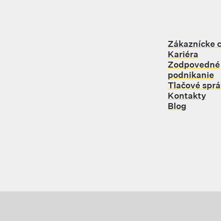
Zákaznícke 
Kariéra
Zodpovedné
podnikanie
Tlačové spr
Kontakty
rte
Blog
j karte
Odkaz sa otvorí na novej karte