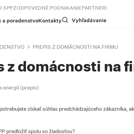
O SPP
ZODPOVEDNÉ PODNIKANIE
PARTNERI
Vyhľadávanie
 a poradenstvo
Kontakty
ADENSTVO
PREPIS Z DOMÁCNOSTI NA FIRMU
s z domácnosti na f
 energií (prepis)
otrebujete získať súhlas predchádzajúceho zákazníka, ako
PP predložiť spolu so žiadosťou?