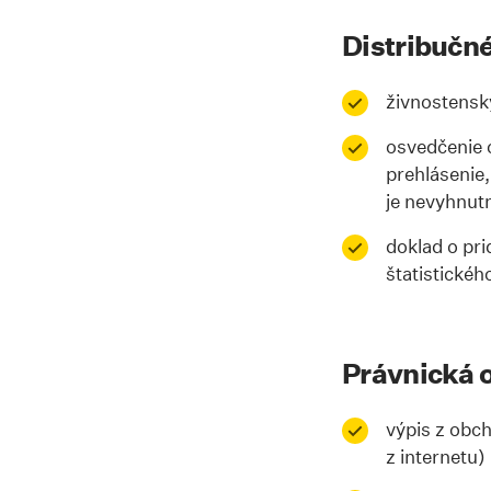
Distribučné
živnostenský 
osvedčenie o
prehlásenie,
je nevyhnut
doklad o pr
štatistickéh
Právnická 
výpis z obch
z internetu)