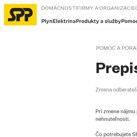
DOMÁCNOSTI
FIRMY A ORGANIZÁCIE
Plyn
Elektrina
Produkty a služby
Pomoc
POMOC A POR
Prepi
Zmena odberateľa
Pri zmene nájmu p
nehnuteľnosti.
Čo potrebujete S