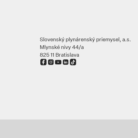
Slovenský plynárenský priemysel, a.s.
Mlynské nivy 44/a
825 11 Bratislava
Odkaz sa otvorí na novej karte
Odkaz sa otvorí na novej karte
Odkaz sa otvorí na novej karte
Odkaz sa otvorí na novej karte
Odkaz sa otvorí na novej ka
Odkaz sa otvorí na nove