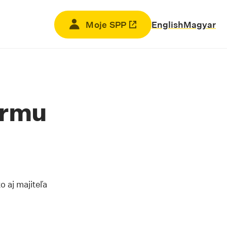
Moje SPP
Odkaz sa otvorí na novej kar
English
Magyar
irmu
 aj majiteľa