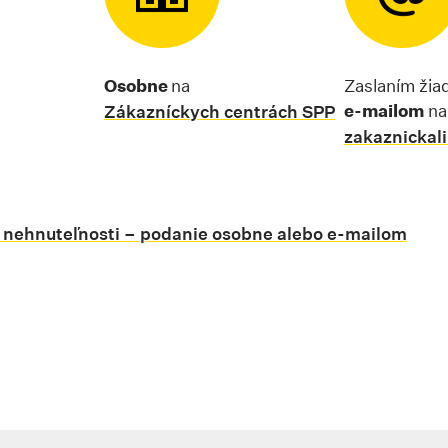
Osobne
na
Zaslaním žiad
e-mailom
na
Zákazníckych centrách SPP
zakaznickal
s nehnuteľnosti – podanie osobne alebo e-mailom