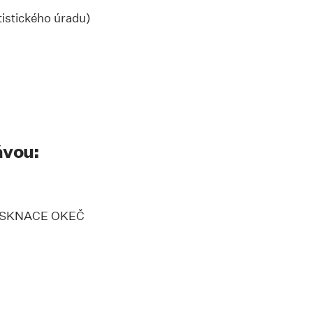
stického úradu)
ávou:
O (SKNACE OKEČ