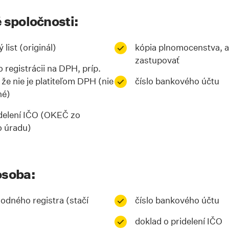
 spoločnosti:
list (originál)
kópia plnomocenstva, ak
zastupovať
 registrácii na DPH, príp.
 že nie je platiteľom DPH (nie
číslo bankového účtu
né)
idelení IČO (OKEČ zo
o úradu)
osoba:
odného registra (stačí
číslo bankového účtu
doklad o pridelení IČO