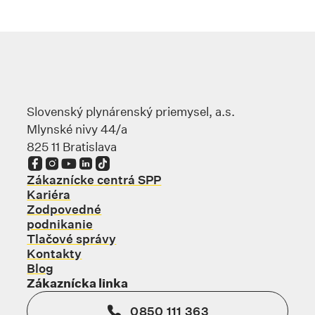
Slovenský plynárenský priemysel, a.s.
Mlynské nivy 44/a
825 11 Bratislava
Odkaz sa otvorí na novej karte
Odkaz sa otvorí na novej karte
Odkaz sa otvorí na novej karte
Odkaz sa otvorí na novej karte
Odkaz sa otvorí na novej karte
Zákaznícke centrá SPP
Kariéra
Zodpovedné
podnikanie
Tlačové správy
Kontakty
Blog
Zákaznícka linka
0850 111 363