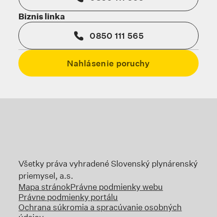
Biznis linka
0850 111 565
Nahlásenie poruchy
Odkaz sa otvorí na novej karte
Odkaz sa otvorí na no
Odka
Odkaz sa otvorí na novej karte
Všetky práva vyhradené Slovenský plynárenský
priemysel, a.s.
Mapa stránok
Právne podmienky webu
Právne podmienky portálu
Ochrana súkromia a spracúvanie osobných