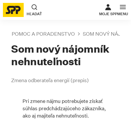
ODKAZ SA O
HĽADAŤ
MOJE SPP
MENU
POMOC A PORADENSTVO
SOM NOVÝ NÁJOM
Som nový nájomník
nehnuteľnosti
Zmena odberateľa energií (prepis)
Pri zmene nájmu potrebujete získať
súhlas predchádzajúceho zákazníka,
ako aj majiteľa nehnuteľnosti.