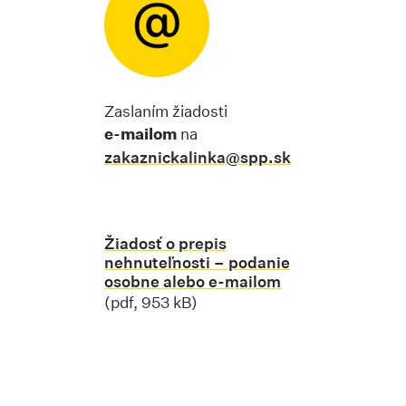
Zaslaním žiadosti
e-mailom
na
zakaznickalinka@spp.sk
Žiadosť o prepis
nehnuteľnosti – podanie
osobne alebo e-mailom
Stiahnuť súbor 
(pdf, 953 kB)