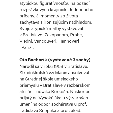
atypickou figuratívnosťou na pozadí
rozprávkových krajiniek. Jednoduché
príbehy, či momenty zo života
zachytáva s ironizujúcim nadhľadom.
Svoje atypické maľby vystavoval
v Bratislave, Zakopanom, Prahe,
Viedni, Vancouveri, Hannoveri
i Paríži.
Oto Bachorík (vystavené 3 sochy)
Narodil sa v roku 1959 v Bratislave.
Stredoškolské vzdelanie absolvoval
na Strednej škole umeleckého
priemyslu v Bratislave v rezbárskom
ateliéri Ludwika Korkoša. Neskôr bol
prijatý na Vysokú školu výtvarných
umení na odbor sochárstva u prof.
Ladislava Snopeka a prof. akad.