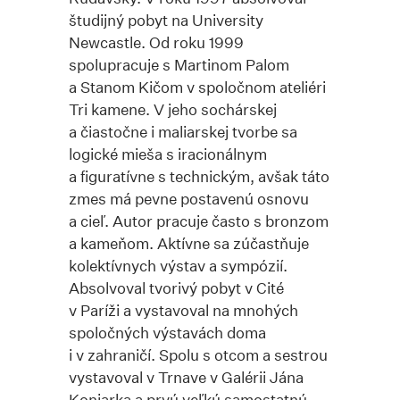
študijný pobyt na University
Newcastle. Od roku 1999
spolupracuje s Martinom Palom
a Stanom Kičom v spoločnom ateliéri
Tri kamene. V jeho sochárskej
a čiastočne i maliarskej tvorbe sa
logické mieša s iracionálnym
a figuratívne s technickým, avšak táto
zmes má pevne postavenú osnovu
a cieľ. Autor pracuje často s bronzom
a kameňom. Aktívne sa zúčastňuje
kolektívnych výstav a sympózií.
Absolvoval tvorivý pobyt v Cité
v Paríži a vystavoval na mnohých
spoločných výstavách doma
i v zahraničí. Spolu s otcom a sestrou
vystavoval v Trnave v Galérii Jána
Koniarka a prvú veľkú samostatnú