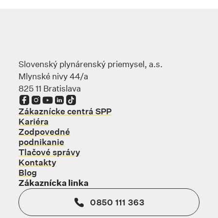
Slovenský plynárenský priemysel, a.s.
Mlynské nivy 44/a
825 11 Bratislava
Odkaz sa otvorí na novej karte
Odkaz sa otvorí na novej karte
Odkaz sa otvorí na novej karte
Odkaz sa otvorí na novej karte
Odkaz sa otvorí na novej karte
Zákaznícke centrá SPP
Kariéra
Zodpovedné
podnikanie
Tlačové správy
Kontakty
Blog
Zákaznícka linka
0850 111 363