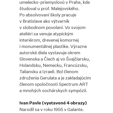
umelecko-priemyslovú v Prahe, kde
študoval u prof. Malejovského.
Po absolvovaní školy pracuje
v Bratislave ako výtvarník
v slobodnom povolaní. Vo svojom
ateliéri sa venuje atypickým
interiérom, drevenej komornej
i monumentálnej plastike. Výrazne
autorské diela vystavuje okrem
Slovenska a Čiech aj vo Švajčiarsku,
Holandsku, Nemecku, Francúzsku,
Taliansku a Izraeli. Bol členom
združenia Gerulata a je zakladajúcim
členom spoločnosti Spectrum ART
a mnohých sochárskych sympózií.
Ivan Pavle (vystavené 4 obrazy)
Narodil sa v roku 1955 v Galante.