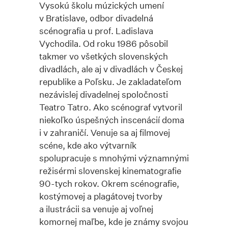
Vysokú školu múzických umení
v Bratislave, odbor divadelná
scénografia u prof. Ladislava
Vychodila. Od roku 1986 pôsobil
takmer vo všetkých slovenských
divadlách, ale aj v divadlách v Českej
republike a Poľsku. Je zakladateľom
nezávislej divadelnej spoločnosti
Teatro Tatro. Ako scénograf vytvoril
niekoľko úspešných inscenácií doma
i v zahraničí. Venuje sa aj filmovej
scéne, kde ako výtvarník
spolupracuje s mnohými významnými
režisérmi slovenskej kinematografie
90-tych rokov. Okrem scénografie,
kostýmovej a plagátovej tvorby
a ilustrácii sa venuje aj voľnej
komornej maľbe, kde je známy svojou