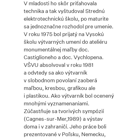
V mladosti ho skôr priťahovala
technika a tak vyštudoval Strednú
elektrotechnickú školu, po maturite
sa jednoznačne rozhodol pre umenie.
V roku 1975 bol prijatý na Vysokú
školu výtvarných umení do ateliéru
monumentálnej maľby doc.
Castiglioneho a doc. Vychlopena.
VŠVU absolvoval v roku 1981
a odvtedy sa ako výtvarník
v slobodnom povolaní zaoberá
maľbou, kresbou, grafikou ale
i plastikou. Ako výtvarník bol ocenený
mnohými vyznamenaniami.
Zúčastňuje sa tvorivých sympózií
(Cagnes-sur-Mer,1989) a výstav
doma i v zahraničí. Jeho práce boli
prezentované v Poľsku, Nemecku,