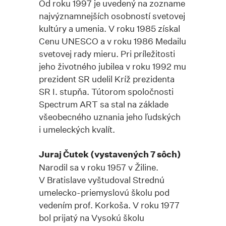
Od roku 1997 je uvedený na zozname
najvýznamnejších osobností svetovej
kultúry a umenia. V roku 1985 získal
Cenu UNESCO a v roku 1986 Medailu
svetovej rady mieru. Pri príležitosti
jeho životného jubilea v roku 1992 mu
prezident SR udelil Kríž prezidenta
SR I. stupňa. Tútorom spoločnosti
Spectrum ART sa stal na základe
všeobecného uznania jeho ľudských
i umeleckých kvalít.
Juraj Čutek (vystavených 7 sôch)
Narodil sa v roku 1957 v Žiline.
V Bratislave vyštudoval Strednú
umelecko-priemyslovú školu pod
vedením prof. Korkoša. V roku 1977
bol prijatý na Vysokú školu