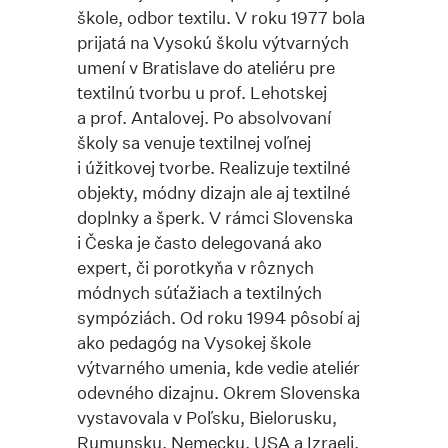
škole, odbor textilu. V roku 1977 bola
prijatá na Vysokú školu výtvarných
umení v Bratislave do ateliéru pre
textilnú tvorbu u prof. Lehotskej
a prof. Antalovej. Po absolvovaní
školy sa venuje textilnej voľnej
i úžitkovej tvorbe. Realizuje textilné
objekty, módny dizajn ale aj textilné
doplnky a šperk. V rámci Slovenska
i Česka je často delegovaná ako
expert, či porotkyňa v rôznych
módnych súťažiach a textilných
sympóziách. Od roku 1994 pôsobí aj
ako pedagóg na Vysokej škole
výtvarného umenia, kde vedie ateliér
odevného dizajnu. Okrem Slovenska
vystavovala v Poľsku, Bielorusku,
Rumunsku, Nemecku, USA a Izraeli.