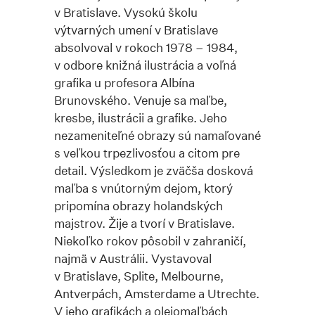
v Bratislave. Vysokú školu
výtvarných umení v Bratislave
absolvoval v rokoch 1978 – 1984,
v odbore knižná ilustrácia a voľná
grafika u profesora Albína
Brunovského. Venuje sa maľbe,
kresbe, ilustrácii a grafike. Jeho
nezameniteľné obrazy sú namaľované
s veľkou trpezlivosťou a citom pre
detail. Výsledkom je zväčša dosková
maľba s vnútorným dejom, ktorý
pripomína obrazy holandských
majstrov. Žije a tvorí v Bratislave.
Niekoľko rokov pôsobil v zahraničí,
najmä v Austrálii. Vystavoval
v Bratislave, Splite, Melbourne,
Antverpách, Amsterdame a Utrechte.
V jeho grafikách a olejomaľbách