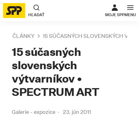
ODKAZ SA O
HĽADAŤ
MOJE SPP
MENU
ČLÁNKY
15 SÚČASNÝCH SLOVENSKÝCH VÝTV
15 súčasných
slovenských
výtvarníkov •
SPECTRUM ART
Galerie - expozice
23. jún 2011