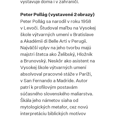
vystavuje doma i v zahraničí.
Peter Pollág (vystavené 2 obrazy)
Peter Pollág sa narodil v roku 1958
v Levoči. Študoval maľbu na Vysokej
škole výtvarných umení v Bratislave
a Akadémii di Belle Arti v Perugii.
Najväčší vplyv na jeho tvorbu majú
majstri štetca ako Želibský, Hložník
a Brunovský. Neskôr ako asistent na
Vysokej škole výtvarných umení
absolvoval pracovné stáže v Paríži,
v San Fernando a Madride. Autor
patrí k profilovým postavám
súčasného slovenského maliarstva.
Škála jeho námetov siaha od
mytologických metafor, cez novú
interpretáciu biblických motívov