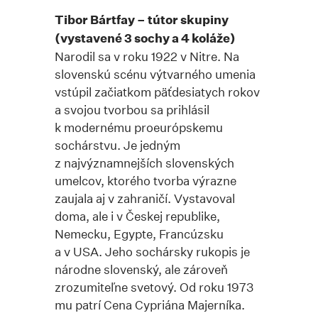
Tibor Bártfay – tútor skupiny
(vystavené 3 sochy a 4 koláže)
Narodil sa v roku 1922 v Nitre. Na
slovenskú scénu výtvarného umenia
vstúpil začiatkom päťdesiatych rokov
a svojou tvorbou sa prihlásil
k modernému proeurópskemu
sochárstvu. Je jedným
z najvýznamnejších slovenských
umelcov, ktorého tvorba výrazne
zaujala aj v zahraničí. Vystavoval
doma, ale i v Českej republike,
Nemecku, Egypte, Francúzsku
a v USA. Jeho sochársky rukopis je
národne slovenský, ale zároveň
zrozumiteľne svetový. Od roku 1973
mu patrí Cena Cypriána Majerníka.