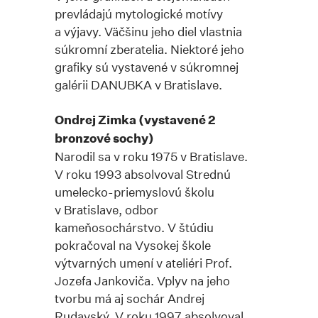
prevládajú mytologické motívy
a výjavy. Väčšinu jeho diel vlastnia
súkromní zberatelia. Niektoré jeho
grafiky sú vystavené v súkromnej
galérii DANUBKA v Bratislave.
Ondrej Zimka (vystavené 2
bronzové sochy)
Narodil sa v roku 1975 v Bratislave.
V roku 1993 absolvoval Strednú
umelecko-priemyslovú školu
v Bratislave, odbor
kameňosochárstvo. V štúdiu
pokračoval na Vysokej škole
výtvarných umení v ateliéri Prof.
Jozefa Jankoviča. Vplyv na jeho
tvorbu má aj sochár Andrej
Rudavský. V roku 1997 absolvoval