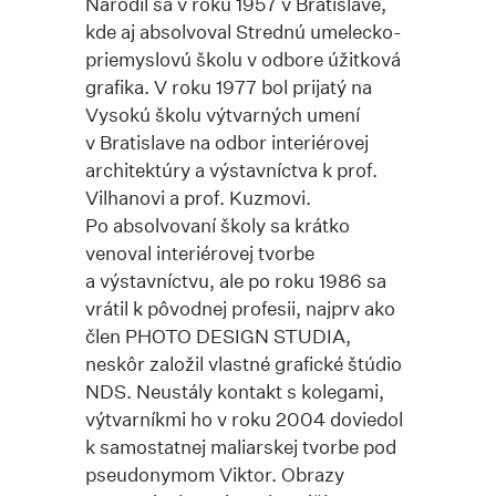
Narodil sa v roku 1957 v Bratislave,
kde aj absolvoval Strednú umelecko-
priemyslovú školu v odbore úžitková
grafika. V roku 1977 bol prijatý na
Vysokú školu výtvarných umení
v Bratislave na odbor interiérovej
architektúry a výstavníctva k prof.
Vilhanovi a prof. Kuzmovi.
Po absolvovaní školy sa krátko
venoval interiérovej tvorbe
a výstavníctvu, ale po roku 1986 sa
vrátil k pôvodnej profesii, najprv ako
člen PHOTO DESIGN STUDIA,
neskôr založil vlastné grafické štúdio
NDS. Neustály kontakt s kolegami,
výtvarníkmi ho v roku 2004 doviedol
k samostatnej maliarskej tvorbe pod
pseudonymom Viktor. Obrazy