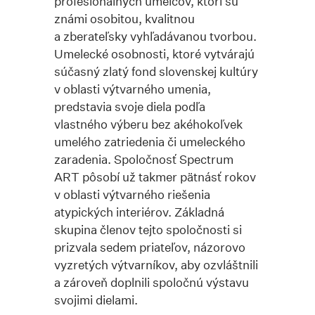
profesionálnych umelcov, ktorí sú
známi osobitou, kvalitnou
a zberateľsky vyhľadávanou tvorbou.
Umelecké osobnosti, ktoré vytvárajú
súčasný zlatý fond slovenskej kultúry
v oblasti výtvarného umenia,
predstavia svoje diela podľa
vlastného výberu bez akéhokoľvek
umelého zatriedenia či umeleckého
zaradenia. Spoločnosť Spectrum
ART pôsobí už takmer pätnásť rokov
v oblasti výtvarného riešenia
atypických interiérov. Základná
skupina členov tejto spoločnosti si
prizvala sedem priateľov, názorovo
vyzretých výtvarníkov, aby ozvláštnili
a zároveň doplnili spoločnú výstavu
svojimi dielami.