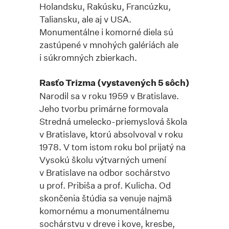
Holandsku, Rakúsku, Francúzku,
Taliansku, ale aj v USA.
Monumentálne i komorné diela sú
zastúpené v mnohých galériách ale
i súkromných zbierkach.
Rasťo Trizma (vystavených 5 sôch)
Narodil sa v roku 1959 v Bratislave.
Jeho tvorbu primárne formovala
Stredná umelecko-priemyslová škola
v Bratislave, ktorú absolvoval v roku
1978. V tom istom roku bol prijatý na
Vysokú školu výtvarných umení
v Bratislave na odbor sochárstvo
u prof. Pribiša a prof. Kulicha. Od
skončenia štúdia sa venuje najmä
komornému a monumentálnemu
sochárstvu v dreve i kove, kresbe,