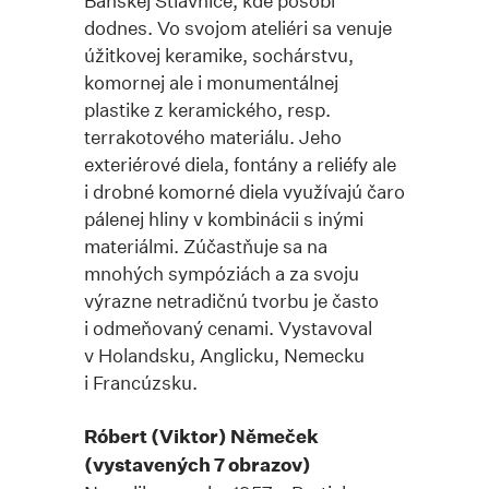
Banskej Štiavnice, kde pôsobí
dodnes. Vo svojom ateliéri sa venuje
úžitkovej keramike, sochárstvu,
komornej ale i monumentálnej
plastike z keramického, resp.
terrakotového materiálu. Jeho
exteriérové diela, fontány a reliéfy ale
i drobné komorné diela využívajú čaro
pálenej hliny v kombinácii s inými
materiálmi. Zúčastňuje sa na
mnohých sympóziách a za svoju
výrazne netradičnú tvorbu je často
i odmeňovaný cenami. Vystavoval
v Holandsku, Anglicku, Nemecku
i Francúzsku.
Róbert (Viktor) Němeček
(vystavených 7 obrazov)