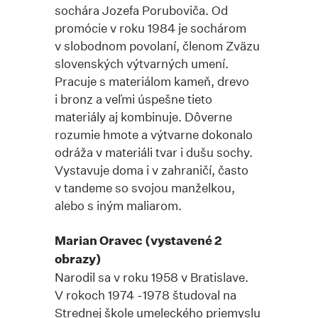
sochára Jozefa Poruboviča. Od
promócie v roku 1984 je sochárom
v slobodnom povolaní, členom Zväzu
slovenských výtvarných umení.
Pracuje s materiálom kameň, drevo
i bronz a veľmi úspešne tieto
materiály aj kombinuje. Dôverne
rozumie hmote a výtvarne dokonalo
odráža v materiáli tvar i dušu sochy.
Vystavuje doma i v zahraničí, často
v tandeme so svojou manželkou,
alebo s iným maliarom.
Marian Oravec (vystavené 2
obrazy)
Narodil sa v roku 1958 v Bratislave.
V rokoch 1974 -1978 študoval na
Strednej škole umeleckého priemyslu