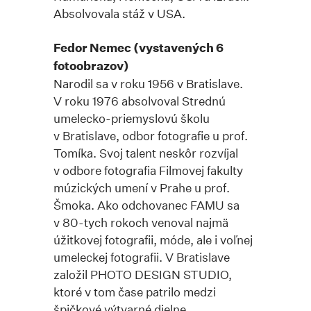
Absolvovala stáž v USA.
Fedor Nemec (vystavených 6
fotoobrazov)
Narodil sa v roku 1956 v Bratislave.
V roku 1976 absolvoval Strednú
umelecko-priemyslovú školu
v Bratislave, odbor fotografie u prof.
Tomíka. Svoj talent neskôr rozvíjal
v odbore fotografia Filmovej fakulty
múzických umení v Prahe u prof.
Šmoka. Ako odchovanec FAMU sa
v 80-tych rokoch venoval najmä
úžitkovej fotografii, móde, ale i voľnej
umeleckej fotografii. V Bratislave
založil PHOTO DESIGN STUDIO,
ktoré v tom čase patrilo medzi
špičkové výtvarné dielne.