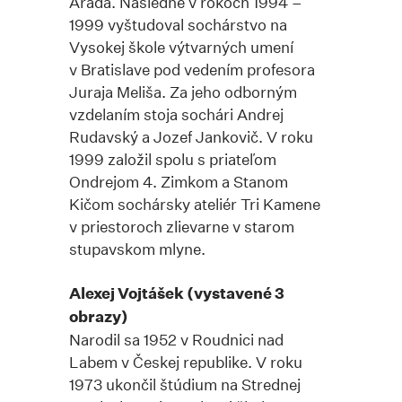
Arada. Následne v rokoch 1994 –
1999 vyštudoval sochárstvo na
Vysokej škole výtvarných umení
v Bratislave pod vedením profesora
Juraja Meliša. Za jeho odborným
vzdelaním stoja sochári Andrej
Rudavský a Jozef Jankovič. V roku
1999 založil spolu s priateľom
Ondrejom 4. Zimkom a Stanom
Kičom sochársky ateliér Tri Kamene
v priestoroch zlievarne v starom
stupavskom mlyne.
Alexej Vojtášek (vystavené 3
obrazy)
Narodil sa 1952 v Roudnici nad
Labem v Českej republike. V roku
1973 ukončil štúdium na Strednej