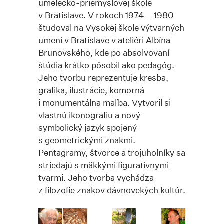
umelecko-priemyslovej škole
v Bratislave. V rokoch 1974 – 1980
študoval na Vysokej škole výtvarných
umení v Bratislave v ateliéri Albína
Brunovského, kde po absolvovaní
štúdia krátko pôsobil ako pedagóg.
Jeho tvorbu reprezentuje kresba,
grafika, ilustrácie, komorná
i monumentálna maľba. Vytvoril si
vlastnú ikonografiu a nový
symbolický jazyk spojený
s geometrickými znakmi.
Pentagramy, štvorce a trojuholníky sa
striedajú s mäkkými figuratívnymi
tvarmi. Jeho tvorba vychádza
z filozofie znakov dávnovekých kultúr.