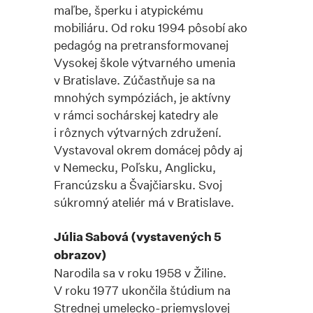
maľbe, šperku i atypickému
mobiliáru. Od roku 1994 pôsobí ako
pedagóg na pretransformovanej
Vysokej škole výtvarného umenia
v Bratislave. Zúčastňuje sa na
mnohých sympóziách, je aktívny
v rámci sochárskej katedry ale
i rôznych výtvarných združení.
Vystavoval okrem domácej pôdy aj
v Nemecku, Poľsku, Anglicku,
Francúzsku a Švajčiarsku. Svoj
súkromný ateliér má v Bratislave.
Júlia Sabová (vystavených 5
obrazov)
Narodila sa v roku 1958 v Žiline.
V roku 1977 ukončila štúdium na
Strednej umelecko-priemyslovej