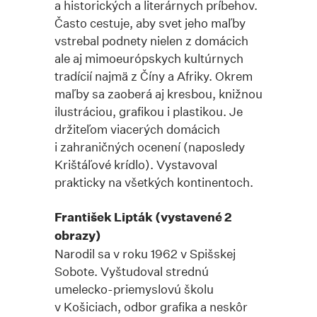
a historických a literárnych príbehov.
Často cestuje, aby svet jeho maľby
vstrebal podnety nielen z domácich
ale aj mimoeurópskych kultúrnych
tradícií najmä z Číny a Afriky. Okrem
maľby sa zaoberá aj kresbou, knižnou
ilustráciou, grafikou i plastikou. Je
držiteľom viacerých domácich
i zahraničných ocenení (naposledy
Krištáľové krídlo). Vystavoval
prakticky na všetkých kontinentoch.
František Lipták (vystavené 2
obrazy)
Narodil sa v roku 1962 v Spišskej
Sobote. Vyštudoval strednú
umelecko-priemyslovú školu
v Košiciach, odbor grafika a neskôr