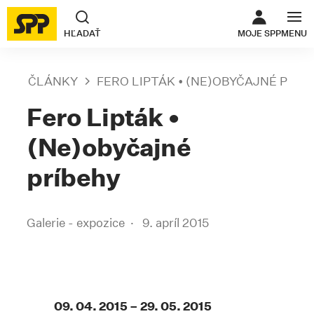
ODKAZ SA O
HĽADAŤ
MOJE SPP
MENU
ČLÁNKY
FERO LIPTÁK • (NE)OBYČAJNÉ PRÍB
Fero Lipták •
(Ne)obyčajné
príbehy
Galerie - expozice
9. apríl 2015
09. 04. 2015 – 29. 05. 2015