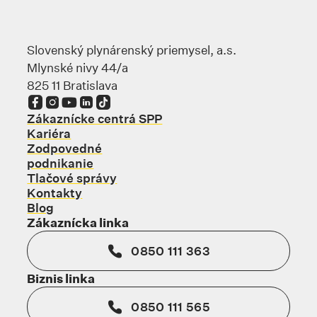
Slovenský plynárenský priemysel, a.s.
Mlynské nivy 44/a
825 11 Bratislava
Odkaz sa otvorí na novej karte
Odkaz sa otvorí na novej karte
Odkaz sa otvorí na novej karte
Odkaz sa otvorí na novej karte
Odkaz sa otvorí na novej karte
Zákaznícke centrá SPP
Kariéra
Zodpovedné
podnikanie
Tlačové správy
Kontakty
Blog
Zákaznícka linka
0850 111 363
Biznis linka
0850 111 565