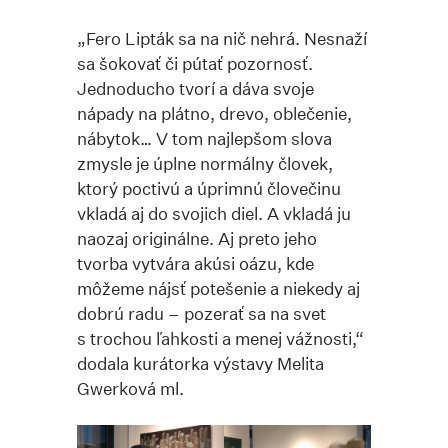
„Fero Lipták sa na nič nehrá. Nesnaží
sa šokovať či pútať pozornosť.
Jednoducho tvorí a dáva svoje
nápady na plátno, drevo, oblečenie,
nábytok… V tom najlepšom slova
zmysle je úplne normálny človek,
ktorý poctivú a úprimnú človečinu
vkladá aj do svojich diel. A vkladá ju
naozaj originálne. Aj preto jeho
tvorba vytvára akúsi oázu, kde
môžeme nájsť potešenie a niekedy aj
dobrú radu – pozerať sa na svet
s trochou ľahkosti a menej vážnosti,“
dodala kurátorka výstavy Melita
Gwerková ml.