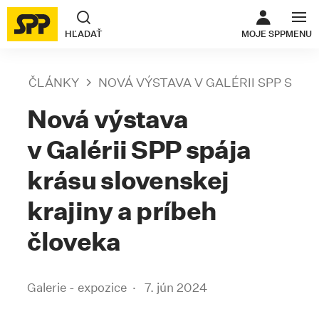
ODKAZ SA O
HĽADAŤ
MOJE SPP
MENU
ČLÁNKY
NOVÁ VÝSTAVA V GALÉRII SPP SPÁ
Nová výstava
v Galérii SPP spája
krásu slovenskej
krajiny a príbeh
človeka
Galerie - expozice
7. jún 2024