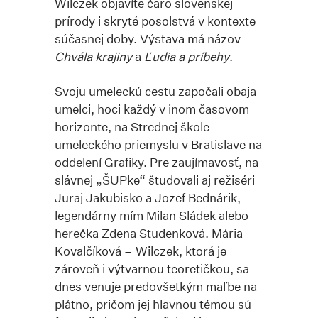
Wilczek objavíte čaro slovenskej
prírody i skryté posolstvá v kontexte
súčasnej doby. Výstava má názov
Chvála krajiny
a
Ľudia a príbehy
.
Svoju umeleckú cestu započali obaja
umelci, hoci každý v inom časovom
horizonte, na Strednej škole
umeleckého priemyslu v Bratislave na
oddelení Grafiky. Pre zaujímavosť, na
slávnej „ŠUPke“ študovali aj režiséri
Juraj Jakubisko a Jozef Bednárik,
legendárny mím Milan Sládek alebo
herečka Zdena Studenková. Mária
Kovalčíková – Wilczek, ktorá je
zároveň i výtvarnou teoretičkou, sa
dnes venuje predovšetkým maľbe na
plátno, pričom jej hlavnou témou sú