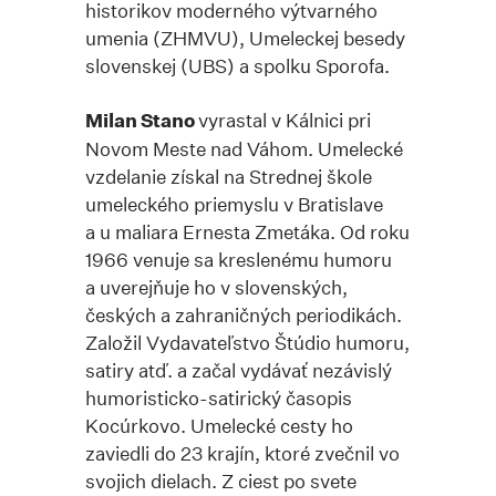
historikov moderného výtvarného
umenia (ZHMVU), Umeleckej besedy
slovenskej (UBS) a spolku Sporofa.
Milan Stano
vyrastal v Kálnici pri
Novom Meste nad Váhom. Umelecké
vzdelanie získal na Strednej škole
umeleckého priemyslu v Bratislave
a u maliara Ernesta Zmetáka. Od roku
1966 venuje sa kreslenému humoru
a uverejňuje ho v slovenských,
českých a zahraničných periodikách.
Založil Vydavateľstvo Štúdio humoru,
satiry atď. a začal vydávať nezávislý
humoristicko-satirický časopis
Kocúrkovo. Umelecké cesty ho
zaviedli do 23 krajín, ktoré zvečnil vo
svojich dielach. Z ciest po svete