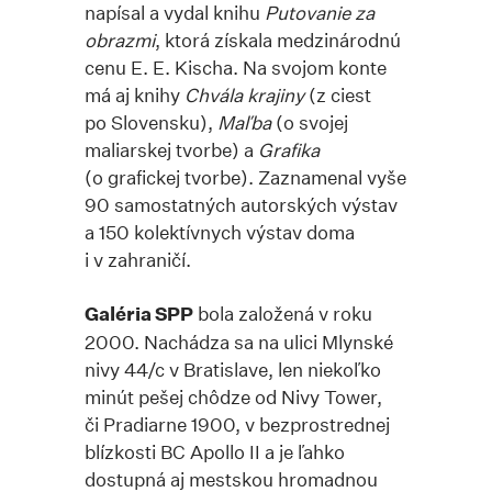
napísal a vydal knihu
Putovanie za
obrazmi
, ktorá získala medzinárodnú
cenu E. E. Kischa. Na svojom konte
má aj knihy
Chvála krajiny
(z ciest
po Slovensku),
Maľba
(o svojej
maliarskej tvorbe) a
Grafika
(o grafickej tvorbe). Zaznamenal vyše
90 samostatných autorských výstav
a 150 kolektívnych výstav doma
i v zahraničí.
Galéria SPP
bola založená v roku
2000. Nachádza sa na ulici Mlynské
nivy 44/c v Bratislave, len niekoľko
minút pešej chôdze od Nivy Tower,
či Pradiarne 1900, v bezprostrednej
blízkosti BC Apollo II a je ľahko
dostupná aj mestskou hromadnou