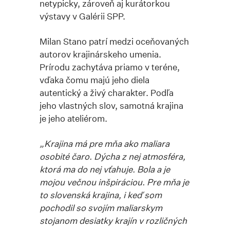
netypicky, zároveň aj kurátorkou
výstavy v Galérii SPP.
Milan Stano patrí medzi oceňovaných
autorov krajinárskeho umenia.
Prírodu zachytáva priamo v teréne,
vďaka čomu majú jeho diela
autentický a živý charakter. Podľa
jeho vlastných slov, samotná krajina
je jeho ateliérom.
„Krajina má pre mňa ako maliara
osobité čaro. Dýcha z nej atmosféra,
ktorá ma do nej vťahuje. Bola a je
mojou večnou inšpiráciou. Pre mňa je
to slovenská krajina, i keď som
pochodil so svojím maliarskym
stojanom desiatky krajín v rozličných