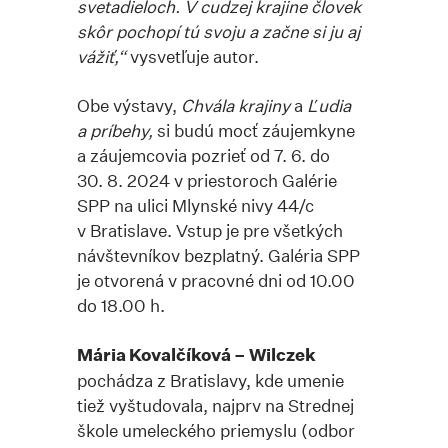
svetadieloch. V cudzej krajine
človek
skôr pochopí tú svoju a začne si ju aj
vážiť
,“
vysvetľuje autor.
Obe výstavy,
Chvála krajiny
a
Ľudia
a príbehy,
si budú mocť záujemkyne
a záujemcovia pozrieť od 7. 6. do
30. 8. 2024 v priestoroch Galérie
SPP na ulici Mlynské nivy 44/c
v Bratislave. Vstup je pre všetkých
návštevníkov bezplatný. Galéria SPP
je otvorená v pracovné dni od 10.00
do 18.00 h.
Mária Kovalčíková – Wilczek
pochádza z Bratislavy, kde umenie
tiež vyštudovala, najprv na Strednej
škole umeleckého priemyslu (odbor