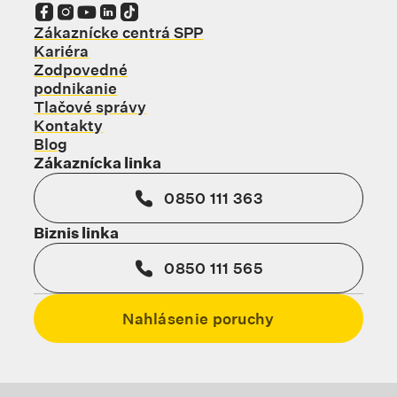
Odkaz sa otvorí na novej karte
Odkaz sa otvorí na novej karte
Odkaz sa otvorí na novej karte
Odkaz sa otvorí na novej karte
Odkaz sa otvorí na novej karte
Zákaznícke centrá SPP
Kariéra
Zodpovedné
podnikanie
Tlačové správy
Kontakty
Blog
Zákaznícka linka
0850 111 363
Biznis linka
0850 111 565
Nahlásenie poruchy