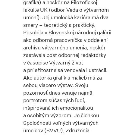
grafika) a neskôr na Filozofickej
fakulte UK (odbor Veda o výtvarnom
umení). Jej umelecká kariéra má dva
smery – teoretický a praktický.
Pôsobila v Slovenskej národnej galérii
ako odborná pracovníčka v oddelení
archívu výtvarného umenia, neskôr
zastávala post odbornej redaktorky
v časopise Výtvarný život
a príležitostne sa venovala ilustrácii.
Ako autorka grafík a malieb má za
sebou viacero výstav. Svoju
pozornosť dnes venuje najmä
portrétom súčasných ľudí,
inšpirovaná ich emocionalitou
a osobitým výzorom. Je členkou
Spoločnosti voľných výtvarných
umelcov (SVVU), Združenia