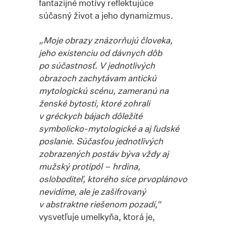
fantazijné motívy reflektujúce
súčasný život a jeho dynamizmus.
„Moje obrazy znázorňujú človeka,
jeho existenciu od dávnych dôb
po súčastnosť. V jednotlivých
obrazoch zachytávam antickú
mytologickú scénu, zameranú na
ženské bytosti, ktoré zohrali
v gréckych bájach dôležité
symbolicko-mytologické a aj ľudské
poslanie. Súčasťou jednotlivých
zobrazených postáv býva vždy aj
mužský protipól – hrdina,
osloboditeľ, ktorého síce prvoplánovo
nevidíme, ale je zašifrovaný
v abstraktne riešenom pozadí,“
vysvetľuje umelkyňa, ktorá je,