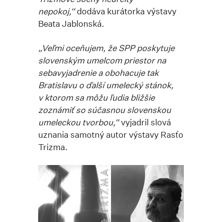
nepokoj,“
dodáva kurátorka výstavy
Beata Jablonská.
„Veľmi oceňujem, že SPP poskytuje
slovenským umelcom priestor na
sebavyjadrenie a obohacuje tak
Bratislavu o ďalší umelecký stánok,
v ktorom sa môžu ľudia bližšie
zoznámiť so súčasnou slovenskou
umeleckou tvorbou,“
vyjadril slová
uznania samotný autor výstavy Rasťo
Trizma.