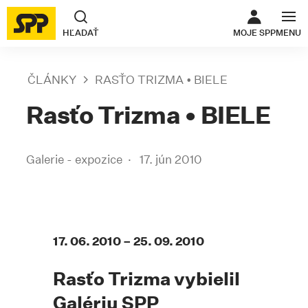
ODKAZ SA O
HĽADAŤ
MOJE SPP
MENU
ČLÁNKY
RASŤO TRIZMA • BIELE
Rasťo Trizma • BIELE
Galerie - expozice
17. jún 2010
17. 06. 2010 – 25. 09. 2010
Rasťo Trizma vybielil
Galériu SPP