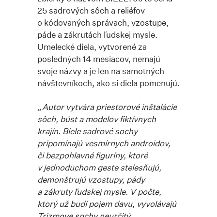
25 sadrových sôch a reliéfov
o kódovaných správach, vzostupe,
páde a zákrutách ľudskej mysle.
Umelecké diela, vytvorené za
posledných 14 mesiacov, nemajú
svoje názvy a je len na samotných
návštevníkoch, ako si diela pomenujú.
„Autor vytvára priestorové inštalácie
sôch, búst a modelov fiktívnych
krajín. Biele sadrové sochy
pripomínajú vesmírnych androidov,
či bezpohlavné figuríny, ktoré
v jednoduchom geste stelesňujú,
demonštrujú vzostupy, pády
a zákruty ľudskej mysle. V počte,
ktorý už budí pojem davu, vyvolávajú
Trizmove sochy neurčitý