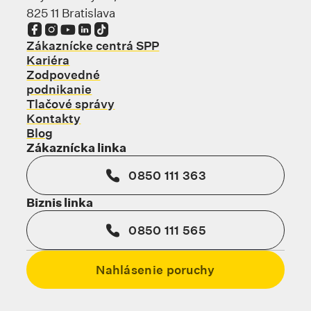
825 11 Bratislava
Odkaz sa otvorí na novej karte
Odkaz sa otvorí na novej karte
Odkaz sa otvorí na novej karte
Odkaz sa otvorí na novej karte
Odkaz sa otvorí na novej karte
Zákaznícke centrá SPP
Kariéra
Zodpovedné
podnikanie
Tlačové správy
Kontakty
Blog
Zákaznícka linka
0850 111 363
Biznis linka
0850 111 565
Nahlásenie poruchy