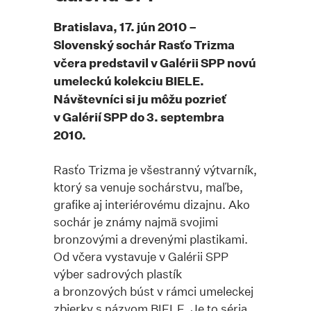
Bratislava, 17. jún 2010 –
Slovenský sochár Rasťo Trizma
včera predstavil v Galérii SPP novú
umeleckú kolekciu BIELE.
Návštevníci si ju môžu pozrieť
v Galérií SPP do 3. septembra
2010.
Rasťo Trizma je všestranný výtvarník,
ktorý sa venuje sochárstvu, maľbe,
grafike aj interiérovému dizajnu. Ako
sochár je známy najmä svojimi
bronzovými a drevenými plastikami.
Od včera vystavuje v Galérii SPP
výber sadrových plastík
a bronzových búst v rámci umeleckej
zbierky s názvom BIELE. Je to séria