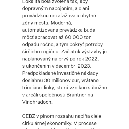
Lokalita bola zvolená tak, aby
dopravným napojením, ale ani
prevádzkou nezaťažovala obytné
zóny mesta. Moderná,
automatizovaná prevádzka bude
môcť spracovať až 60 000 ton
odpadu ročne, a tým pokryť potreby
širšieho regiónu. Začiatok výstavby je
naplánovaný na prvý polrok 2022,
s ukončením v decembri 2023.
Predpokladané investičné náklady
dosiahnu 30 miliónov eur, vrátane
triediacej linky, ktorá vznikne súbežne
v areáli spoločnosti Brantner na
Vinohradoch.
CEBZ v plnom rozsahu napĺňa ciele
cirkulárnej ekonomiky. V procese