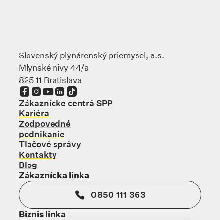
Slovenský plynárenský priemysel, a.s.
Mlynské nivy 44/a
825 11 Bratislava
Odkaz sa otvorí na novej karte
Odkaz sa otvorí na novej karte
Odkaz sa otvorí na novej karte
Odkaz sa otvorí na novej karte
Odkaz sa otvorí na novej karte
Zákaznícke centrá SPP
Kariéra
Zodpovedné
podnikanie
Tlačové správy
Kontakty
Blog
Zákaznícka linka
0850 111 363
Biznis linka