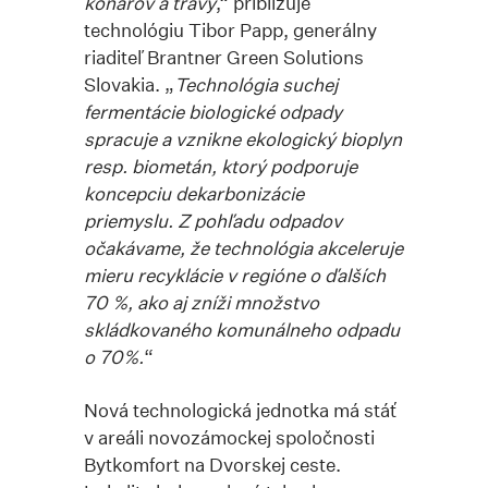
konárov a trávy
,“ približuje
technológiu Tibor Papp, generálny
riaditeľ Brantner Green Solutions
Slovakia. „
Technológia suchej
fermentácie biologické odpady
spracuje a vznikne ekologický bioplyn
resp. biometán, ktorý podporuje
koncepciu dekarbonizácie
priemyslu.
Z pohľadu odpadov
očakávame, že technológia akceleruje
mieru recyklácie v regióne o ďalších
70 %, ako aj zníži množstvo
skládkovaného komunálneho odpadu
o 70%
.
“
Nová technologická jednotka má stáť
v areáli novozámockej spoločnosti
Bytkomfort na Dvorskej ceste.