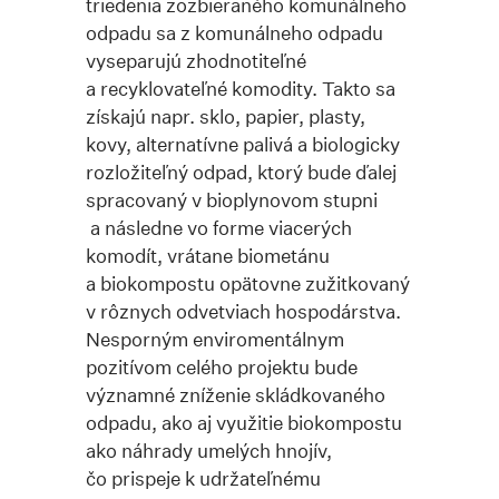
triedenia zozbieraného komunálneho
odpadu sa z komunálneho odpadu
vyseparujú zhodnotiteľné
a recyklovateľné komodity. Takto sa
získajú napr. sklo, papier, plasty,
kovy, alternatívne palivá a biologicky
rozložiteľný odpad, ktorý bude ďalej
spracovaný v bioplynovom stupni
a následne vo forme viacerých
komodít, vrátane biometánu
a biokompostu opätovne zužitkovaný
v rôznych odvetviach hospodárstva.
Nesporným enviromentálnym
pozitívom celého projektu bude
významné zníženie skládkovaného
odpadu, ako aj využitie biokompostu
ako náhrady umelých hnojív,
čo prispeje k udržateľnému