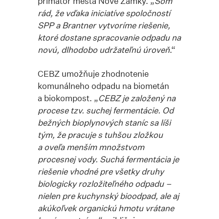
primátor mesta Nové Zámky. „
Som
rád, že vďaka iniciatíve spoločností
SPP a Brantner vytvoríme riešenie,
ktoré dostane spracovanie odpadu na
novú, dlhodobo udržateľnú úroveň
.“
CEBZ umožňuje zhodnotenie
komunálneho odpadu na biometán
a biokompost. „
CEBZ je založený na
procese tzv. suchej fermentácie. Od
bežných bioplynových staníc sa líši
tým, že pracuje s tuhšou zložkou
a oveľa menším množstvom
procesnej vody. Suchá fermentácia je
riešenie vhodné pre všetky druhy
biologicky rozložiteľného odpadu –
nielen pre kuchynský bioodpad, ale aj
akúkoľvek organickú hmotu vrátane