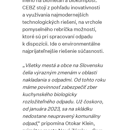
iného na biometán a biokompost.
CEBZ stojí z pohľadu inovatívnosti
a využívania najmodernejších
technologických riešení, na vrchole
pomyselného rebríčka možností,
ktoré sú pri spracovaní odpadu
k dispozícii. Ide o environmentálne
najprijateľnejšie riešenie súčasnosti.
„
Všetky mestá a obce na Slovensku
čelia výrazným zmenám v oblasti
nakladania s odpadmi. Od tohto roku
máme povinnosť zabezpečiť zber
kuchynského biologicky
rozložiteľného odpadu. Už čoskoro,
od januára 2023, sa na skládku
nedostane neupravený komunálny
odpad
,“ pripomína Otokar Klein,