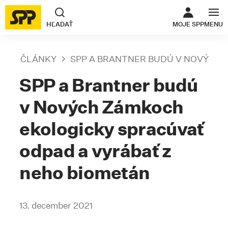
ODKAZ SA O
HĽADAŤ
MOJE SPP
MENU
ČLÁNKY
SPP A BRANTNER BUDÚ V NOVÝCH 
SPP a Brantner budú
v Nových Zámkoch
ekologicky spracúvať
odpad a vyrábať z
neho biometán
13. december 2021