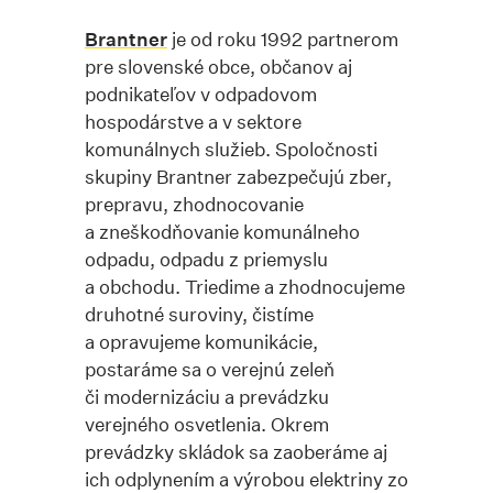
Brantner
je od roku 1992 partnerom
pre slovenské obce, občanov aj
podnikateľov v odpadovom
hospodárstve a v sektore
komunálnych služieb. Spoločnosti
skupiny Brantner zabezpečujú zber,
prepravu, zhodnocovanie
a zneškodňovanie komunálneho
odpadu, odpadu z priemyslu
a obchodu. Triedime a zhodnocujeme
druhotné suroviny, čistíme
a opravujeme komunikácie,
postaráme sa o verejnú zeleň
či modernizáciu a prevádzku
verejného osvetlenia. Okrem
prevádzky skládok sa zaoberáme aj
ich odplynením a výrobou elektriny zo