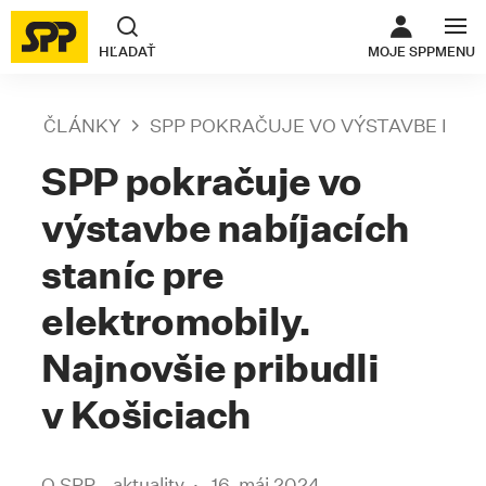
ODKAZ SA O
HĽADAŤ
MOJE SPP
MENU
ČLÁNKY
SPP POKRAČUJE VO VÝSTAVBE NABÍ
SPP pokračuje vo
výstavbe nabíjacích
staníc pre
elektromobily.
Najnovšie pribudli
v Košiciach
O SPP - aktuality
16. máj 2024