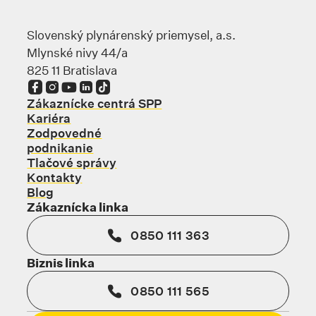
Slovenský plynárenský priemysel, a.s.
Mlynské nivy 44/a
825 11 Bratislava
Odkaz sa otvorí na novej karte
Odkaz sa otvorí na novej karte
Odkaz sa otvorí na novej karte
Odkaz sa otvorí na novej karte
Odkaz sa otvorí na novej karte
Zákaznícke centrá SPP
Kariéra
Zodpovedné
podnikanie
Tlačové správy
Kontakty
Blog
Zákaznícka linka
0850 111 363
Biznis linka
0850 111 565