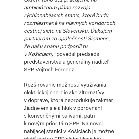
ambicióznom pláne rozvoja
rýchlonabíjacích staníc, ktoré budú
rozmiestnené na hlavných koridoroch
cestnej siete na Slovensku. Ďakujem
partnerom zo spoločnosti Siemens,
že našu snahu podporili tu
v Košiciach,“
povedal predseda
predstavenstva a generálny riaditeľ
SPP Vojtech Ferencz.
Rozširovanie možností využívania
elektrickej energie ako alternatívy
v doprave, ktorá neprodukuje takmer
žiadne emisie a hluk v porovnaní
s konvenčnými palivami, patrí
k novým prioritám SPP. Na novej
nabíjacej stanici v Košiciach je možné
platiť kartou SPP alebo klasickou