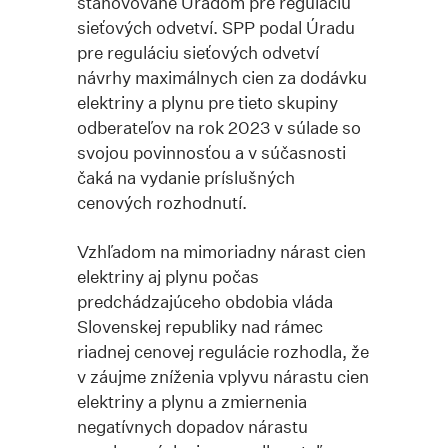
stanovované Úradom pre reguláciu
sieťových odvetví. SPP podal Úradu
pre reguláciu sieťových odvetví
návrhy maximálnych cien za dodávku
elektriny a plynu pre tieto skupiny
odberateľov na rok 2023 v súlade so
svojou povinnosťou a v súčasnosti
čaká na vydanie príslušných
cenových rozhodnutí.
Vzhľadom na mimoriadny nárast cien
elektriny aj plynu počas
predchádzajúceho obdobia vláda
Slovenskej republiky nad rámec
riadnej cenovej regulácie rozhodla, že
v záujme zníženia vplyvu nárastu cien
elektriny a plynu a zmiernenia
negatívnych dopadov nárastu