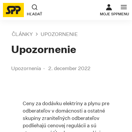
ODKAZ SA O
HĽADAŤ
MOJE SPP
MENU
ČLÁNKY
UPOZORNENIE
Upozornenie
Upozornenia
2. december 2022
Ceny za dodávku elektriny a plynu pre
odberateľov v domácnosti a ostatné
skupiny zraniteľných odberateľov
podliehajú cenovej regulácii a sú