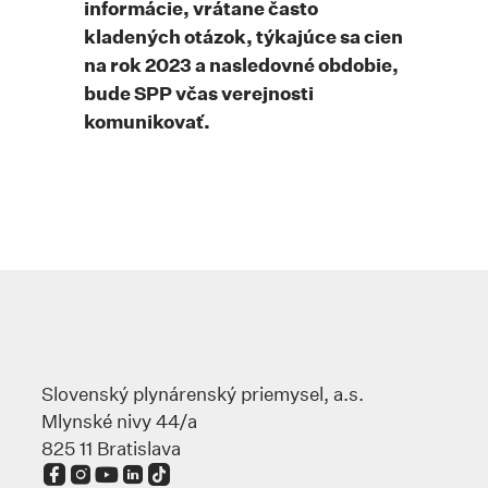
informácie, vrátane často
kladených otázok, týkajúce sa cien
na rok 2023 a nasledovné obdobie,
bude SPP včas verejnosti
komunikovať.
Slovenský plynárenský priemysel, a.s.
Mlynské nivy 44/a
825 11 Bratislava
Odkaz sa otvorí na novej karte
Odkaz sa otvorí na novej karte
Odkaz sa otvorí na novej karte
Odkaz sa otvorí na novej karte
Odkaz sa otvorí na novej karte