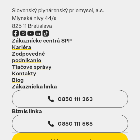
Slovenský plynárenský priemysel, a.s.
Mlynské nivy 44/a
825 11 Bratislava
Odkaz sa otvorí na novej karte
Odkaz sa otvorí na novej karte
Odkaz sa otvorí na novej karte
Odkaz sa otvorí na novej karte
Odkaz sa otvorí na novej karte
Zákaznícke centrá SPP
Kariéra
Zodpovedné
podnikanie
Tlačové správy
Kontakty
Blog
Zákaznícka linka
0850 111 363
Biznis linka
0850 111 565