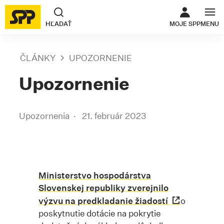
ODKAZ SA O
HĽADAŤ
MOJE SPP
MENU
ČLÁNKY
UPOZORNENIE
Upozornenie
Upozornenia
21. február 2023
Ministerstvo hospodárstva
Slovenskej republiky zverejnilo
výzvu na predkladanie žiadostí
o
poskytnutie dotácie na pokrytie