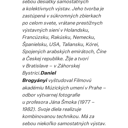
sebou desiatky samostatných
a kolektívnych výstav. Jeho tvorba je
zastúpená v súkromných zbierkach
po celom svete, vrátane prestížnych
výstavných siení v Holandsku,
Francúzsku, Rakúsku, Nemecku,
Španielsku, USA, Taliansku, Kórei,
Spojených arabských emirátoch, Číne
a Českej republike. Žije a tvorí
v Bratislave – v Záhorskej
Bystrici.
Daniel
Brogyányi
vyštudoval Filmovú
akadémiu Múzických umení v Prahe –
odbor výtvarnej fotografie
u profesora Jána Šmoka (1977 –
1982). Svoje diela realizuje
kombinovanou technikou. Má za
sebou niekoľko samostatných výstav.