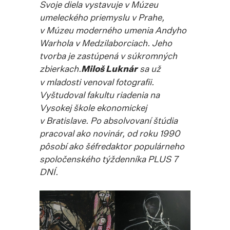
Svoje diela vystavuje v Múzeu
umeleckého priemyslu v Prahe,
v Múzeu moderného umenia Andyho
Warhola v Medzilaborciach. Jeho
tvorba je zastúpená v súkromných
zbierkach.
Miloš Luknár
sa už
v mladosti venoval fotografii.
Vyštudoval fakultu riadenia na
Vysokej škole ekonomickej
v Bratislave. Po absolvovaní štúdia
pracoval ako novinár, od roku 1990
pôsobí ako šéfredaktor populárneho
spoločenského týždenníka PLUS 7
DNÍ.