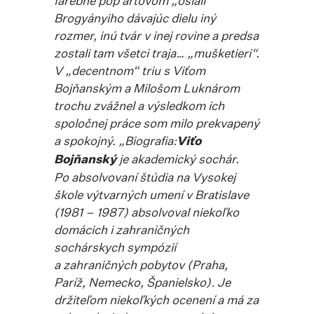
farebne pop artovom „ošiali“
Brogyányiho dávajúc dielu iný
rozmer, inú tvár v inej rovine a predsa
zostali tam všetci traja… „mušketieri“.
V „decentnom“ triu s Viťom
Bojňanským a Milošom Luknárom
trochu zvážnel a výsledkom ich
spoločnej práce som milo prekvapený
a spokojný. „
Biografia:
Viťo
Bojňanský
je akademický sochár.
Po absolvovaní štúdia na Vysokej
škole výtvarných umení v Bratislave
(1981 – 1987) absolvoval niekoľko
domácich i zahraničných
sochárskych sympózií
a zahraničných pobytov (Praha,
Paríž, Nemecko, Španielsko). Je
držiteľom niekoľkých ocenení a má za