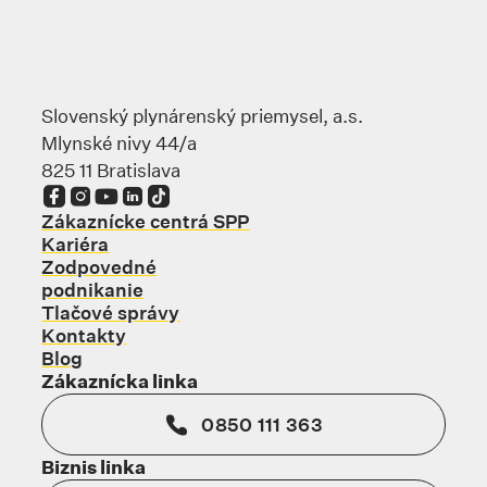
Slovenský plynárenský priemysel, a.s.
Mlynské nivy 44/a
825 11 Bratislava
Odkaz sa otvorí na novej karte
Odkaz sa otvorí na novej karte
Odkaz sa otvorí na novej karte
Odkaz sa otvorí na novej karte
Odkaz sa otvorí na novej karte
Zákaznícke centrá SPP
Kariéra
Zodpovedné
podnikanie
Tlačové správy
Kontakty
Blog
Zákaznícka linka
0850 111 363
Biznis linka