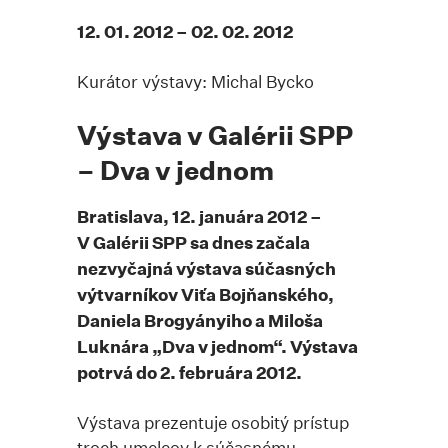
12. 01. 2012 – 02. 02. 2012
Kurátor výstavy: Michal Bycko
Výstava v Galérii SPP
– Dva v jednom
Bratislava, 12. januára 2012 –
V Galérii SPP sa dnes začala
nezvyčajná výstava súčasných
výtvarníkov Viťa Bojňanského,
Daniela Brogyányiho a Miloša
Luknára „Dva v jednom“. Výstava
potrvá do 2. februára 2012.
Výstava prezentuje osobitý prístup
troch umelcov k súčasnému