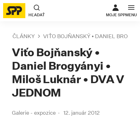
ODKAZ SA O
HĽADAŤ
MOJE SPP
MENU
ČLÁNKY
VIŤO BOJŇANSKÝ • DANIEL BROGYÁ
Viťo Bojňanský •
Daniel Brogyányi •
Miloš Luknár • DVA V
JEDNOM
Galerie - expozice
12. január 2012