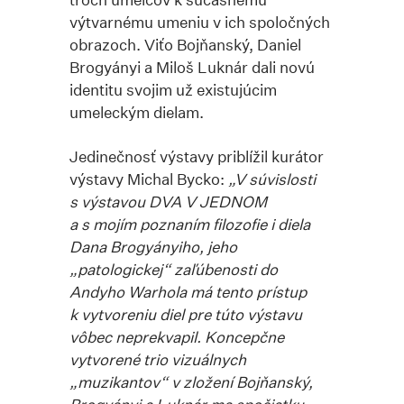
výtvarnému umeniu v ich spoločných
obrazoch. Viťo Bojňanský, Daniel
Brogyányi a Miloš Luknár dali novú
identitu svojim už existujúcim
umeleckým dielam.
Jedinečnosť výstavy priblížil kurátor
výstavy Michal Bycko:
„V súvislosti
s výstavou DVA V JEDNOM
a s mojím poznaním filozofie i diela
Dana Brogyányiho, jeho
„patologickej“ zaľúbenosti do
Andyho Warhola má tento prístup
k vytvoreniu diel pre túto výstavu
vôbec neprekvapil. Koncepčne
vytvorené trio vizuálnych
„muzikantov“ v zložení Bojňanský,