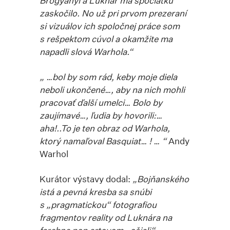
Brogyányi a Luknár ma spočiatku
zaskočilo. No už pri prvom prezeraní
si vizuálov ich spoločnej práce som
s rešpektom cúvol a okamžite ma
napadli slová Warhola.“
„ …bol by som rád, keby moje diela
neboli ukončené…, aby na nich mohli
pracovať ďalší umelci… Bolo by
zaujímavé…, ľudia by hovorili:…
aha!..To je ten obraz od Warhola,
ktorý namaľoval Basquiat… ! … “
Andy
Warhol
Kurátor výstavy dodal:
„Bojňanského
istá a pevná kresba sa snúbi
s „pragmatickou“ fotografiou
fragmentov reality od Luknára na