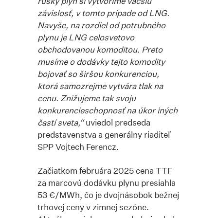
ruský plyn si vytvoríme väčšiu
závislosť, v tomto prípade od LNG.
Navyše, na rozdiel od potrubného
plynu je LNG celosvetovo
obchodovanou komoditou. Preto
musíme o dodávky tejto komodity
bojovať so širšou konkurenciou,
ktorá samozrejme vytvára tlak na
cenu. Znižujeme tak svoju
konkurencieschopnosť na úkor iných
častí sveta,“
uviedol predseda
predstavenstva a generálny riaditeľ
SPP Vojtech Ferencz.
Začiatkom februára 2025 cena TTF
za marcovú dodávku plynu presiahla
53 €/MWh, čo je dvojnásobok bežnej
trhovej ceny v zimnej sezóne.