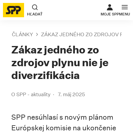
ODKAZ SA O
HĽADAŤ
MOJE SPP
MENU
ČLÁNKY
ZÁKAZ JEDNÉHO ZO ZDROJOV PLYN
Zákaz jedného zo
zdrojov plynu nie je
diverzifikácia
O SPP - aktuality
7. máj 2025
SPP nesúhlasí s novým plánom
Európskej komisie na ukončenie