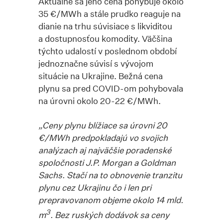
Aktuálne sa jeho cena pohybuje okolo
35 €/MWh a stále prudko reaguje na
dianie na trhu súvisiace s likviditou
a dostupnosťou komodity. Väčšina
týchto udalostí v poslednom období
jednoznačne súvisí s vývojom
situácie na Ukrajine. Bežná cena
plynu sa pred COVID-om pohybovala
na úrovni okolo 20-22 €/MWh.
„Ceny plynu blížiace sa úrovni 20
€/MWh predpokladajú vo svojich
analýzach aj najväčšie poradenské
spoločnosti J.P. Morgan a Goldman
Sachs. Stačí na to obnovenie tranzitu
plynu cez Ukrajinu čo i len pri
prepravovanom objeme okolo 14 mld.
3
m
. B
ez ruských dodávok sa ceny