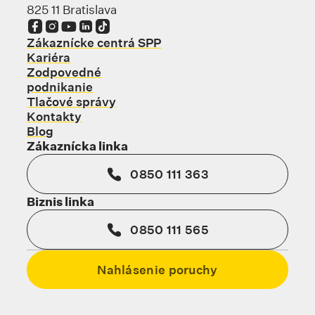
825 11 Bratislava
Odkaz sa otvorí na novej karte
Odkaz sa otvorí na novej karte
Odkaz sa otvorí na novej karte
Odkaz sa otvorí na novej karte
Odkaz sa otvorí na novej karte
Zákaznícke centrá SPP
Kariéra
Zodpovedné
podnikanie
Tlačové správy
Kontakty
Blog
Zákaznícka linka
0850 111 363
Biznis linka
0850 111 565
Nahlásenie poruchy