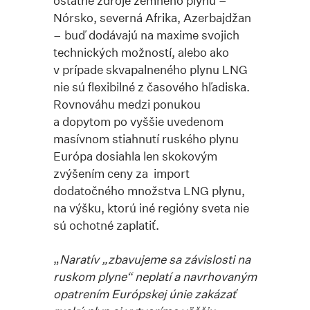
ostatné zdroje zemného plynu –
Nórsko, severná Afrika, Azerbajdžan
– buď dodávajú na maxime svojich
technických možností, alebo ako
v prípade skvapalneného plynu LNG
nie sú flexibilné z časového hľadiska.
Rovnováhu medzi ponukou
a dopytom po vyššie uvedenom
masívnom stiahnutí ruského plynu
Európa dosiahla len skokovým
zvýšením ceny za import
dodatočného množstva LNG plynu,
na výšku, ktorú iné regióny sveta nie
sú ochotné zaplatiť.
„
Naratív „zbavujeme sa závislosti na
ruskom plyne“ neplatí a navrhovaným
opatrením Európskej únie zakázať