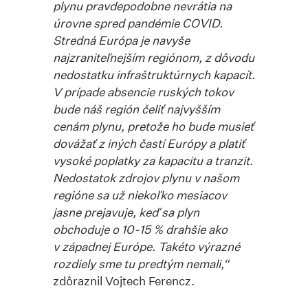
plynu pravdepodobne nevrátia na
úrovne spred pandémie COVID.
Stredná Európa je navyše
najzraniteľnejším regiónom, z dôvodu
nedostatku infraštruktúrnych kapacít.
V prípade absencie ruských tokov
bude náš región čeliť najvyšším
cenám plynu, pretože ho bude musieť
dovážať z iných častí Európy a platiť
vysoké poplatky za kapacitu a tranzit.
Nedostatok zdrojov plynu v našom
regióne sa už niekoľko mesiacov
jasne prejavuje, keď sa plyn
obchoduje o
10-15 % drahšie ako
v západnej Európe. Takéto výrazné
rozdiely sme tu predtým nemali,
“
zdôraznil Vojtech Ferencz.