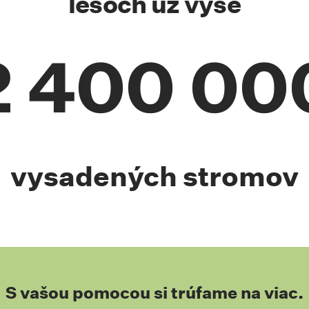
lesoch už vyše
2 400 00
vysadených stromov
S vašou pomocou si trúfame na viac.