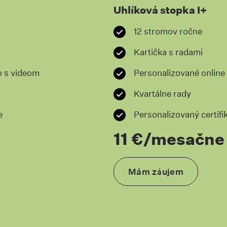
Uhlíková stopka I+
12 stromov ročne
Kartička s radami
o s videom
Personalizované online
Kvartálne rady
e
Personalizovaný certifi
11 €/mesačne
#chcemuhlikovustopku
Mám záujem
Skrolovať