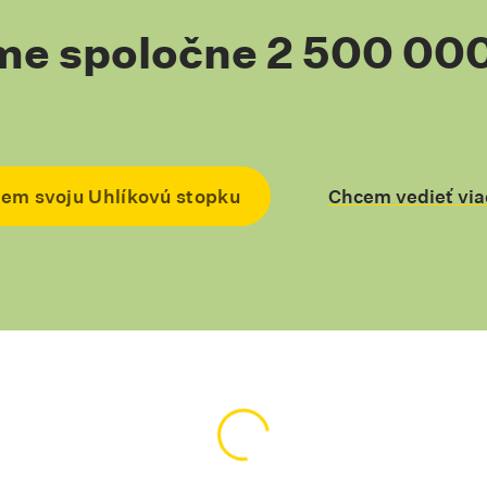
me spoločne 2 500 000
em svoju Uhlíkovú stopku
Skrolovať na kotvu #chce
Chcem vedieť via
Skrolovať na kot