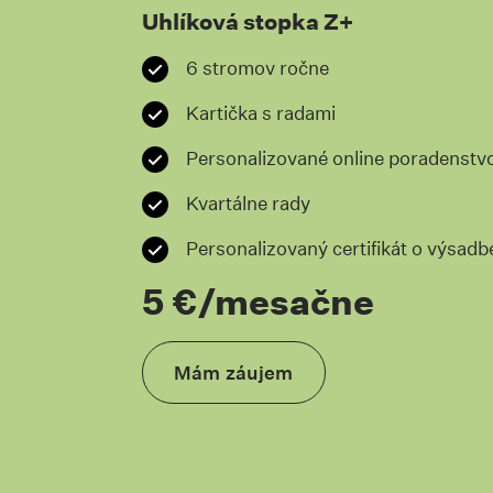
Uhlíková stopka Z+
6 stromov ročne
Kartička s radami
Personalizované online poradenstv
Kvartálne rady
Personalizovaný certifikát o výsadb
5 €/mesačne
Mám záujem
Skrolovať na kotvu 