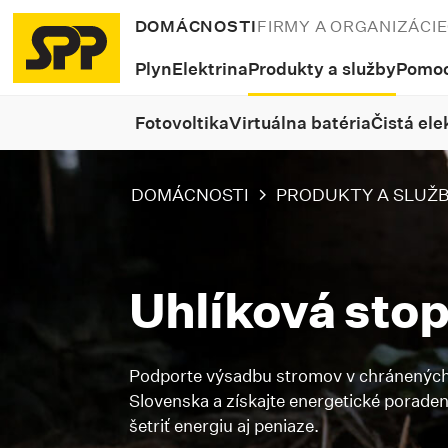
DOMÁCNOSTI
FIRMY A ORGANIZÁCIE
Plyn
Elektrina
Produkty a služby
Pomoc
Fotovoltika
Virtuálna batéria
Čistá ele
DOMÁCNOSTI
PRODUKTY A SLUŽ
Uhlíková sto
Podporte výsadbu stromov v chránených
Slovenska a získajte energetické poraden
šetriť energiu aj peniaze.