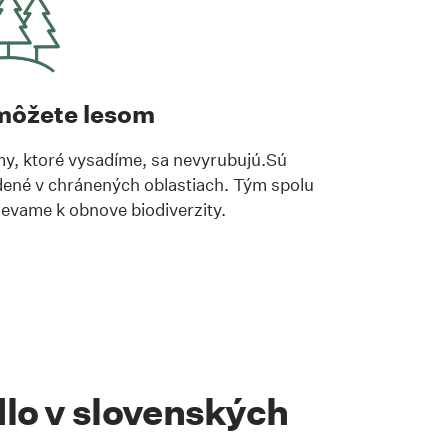
ôžete lesom
y, ktoré vysadíme, sa nevyrubujú.Sú
ené v chránených oblastiach. Tým spolu
ievame k obnove biodiverzity.
lo v slovenských