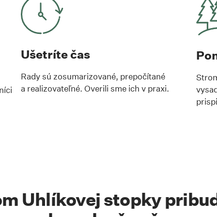
Ušetríte čas
Pom
Rady sú zosumarizované, prepočítané
Strom
a realizovateľné. Overili sme ich v praxi.
vysad
níci
prisp
m Uhlíkovej stopky pribud