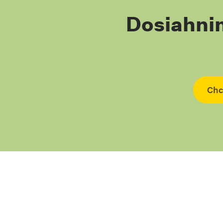
Dosiahni
Chc