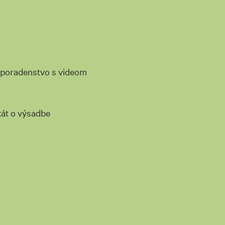
 poradenstvo s videom
kát o výsadbe
 na kotvu #chcemuhlikovustopku