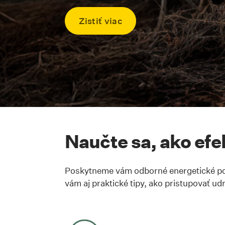
Zistiť viac
Skrolovať na kotvu #na
Naučte sa, ako efe
Kotva #nauctesa
Poskytneme vám odborné energetické pora
vám aj praktické tipy, ako pristupovať udr