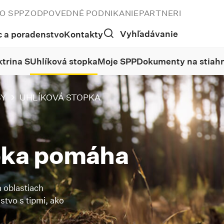
O SPP
ZODPOVEDNÉ PODNIKANIE
PARTNERI
Vyhľadávanie
 a poradenstvo
Kontakty
ktrina S
Uhlíková stopka
Moje SPP
Dokumenty na stiahn
BY
UHLÍKOVÁ STOPKA
pka pomáha
 oblastiach
stvo s tipmi, ako