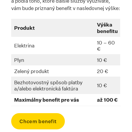
a podľa toho, ktoré ďalšie služby využívate,
vám bude priznaný benefit v nasledovnej výške:
Výška
Produkt
benefitu
10 – 60
Elektrina
€
Plyn
10 €
Zelený produkt
20 €
Bezhotovostný spôsob platby
10 €
a/alebo elektronická faktúra
Maximálny benefit pre vás
až
100 €
Chcem benefit
Skrolovať na kotvu #ziskajte