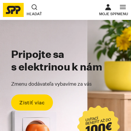
ODKAZ SA O
HĽADAŤ
MOJE SPP
MENU
Pripojte sa
s elektrinou k nám
Zmenu dodávateľa vybavíme za vás
Zistiť viac
Skrolovať na kotvu #precosivybra