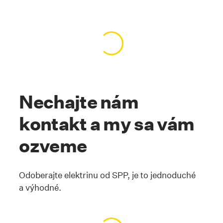
Načítavanie obsahu…
Kotva #ziskajte
Nechajte nám
kontakt a my sa vám
ozveme
Odoberajte elektrinu od SPP, je to jednoduché
a výhodné.