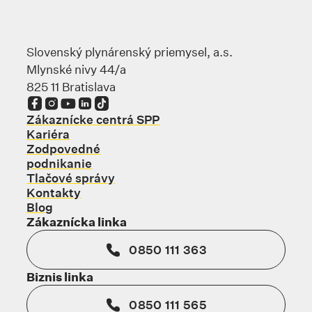
Slovenský plynárenský priemysel, a.s.
Mlynské nivy 44/a
825 11 Bratislava
Odkaz sa otvorí na novej karte
Odkaz sa otvorí na novej karte
Odkaz sa otvorí na novej karte
Odkaz sa otvorí na novej karte
Odkaz sa otvorí na novej karte
Zákaznícke centrá SPP
Kariéra
Zodpovedné
podnikanie
Tlačové správy
Kontakty
Blog
Zákaznícka linka
0850 111 363
Biznis linka
0850 111 565