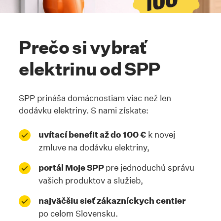
Kotva #precosivybrat
Prečo si vybrať
elektrinu od SPP
SPP prináša domácnostiam viac než len
dodávku elektriny. S nami získate:
uvítací benefit až do
100 €
k novej
zmluve na dodávku elektriny,
portál Moje SPP
pre jednoduchú správu
vašich produktov a služieb,
najväčšiu sieť zákazníckych centier
po celom Slovensku.