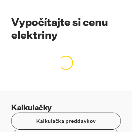
Kotva #vypocitajte
Vypočítajte si cenu
elektriny
Načítavanie obsahu…
Kalkulačky
Kalkulačka preddavkov