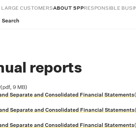
D LARGE CUSTOMERS
ABOUT SPP
RESPONSIBLE BUSI
Search
nual reports
P
Stiahnuť súbor pdf, 9 MB
(pdf, 9 MB)
and Separate and Consolidated Financial Statements
f, 1 MB
and Separate and Consolidated Financial Statements
f, 4 MB
and Separate and Consolidated Financial Statements
f, 2 MB