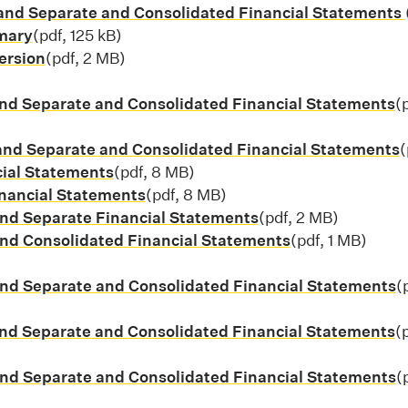
and Separate and Consolidated Financial Statements
mary
Stiahnuť súbor pdf, 125 kB
(pdf, 125 kB)
version
Stiahnuť súbor pdf, 2 MB
(pdf, 2 MB)
f, 5 MB
nd Separate and Consolidated Financial Statements
S
(
f, 4 MB
and Separate and Consolidated Financial Statements
S
(
cial Statements
Stiahnuť súbor pdf, 8 MB
(pdf, 8 MB)
nancial Statements
Stiahnuť súbor pdf, 8 MB
(pdf, 8 MB)
nd Separate Financial Statements
Stiahnuť súbor pdf,
(pdf, 2 MB)
nd Consolidated Financial Statements
Stiahnuť súbor 
(pdf, 1 MB)
f, 5 MB
nd Separate and Consolidated Financial Statements
S
(
, 2 MB
nd Separate and Consolidated Financial Statements
S
(
f, 3 MB
nd Separate and Consolidated Financial Statements
S
(
f, 8 MB