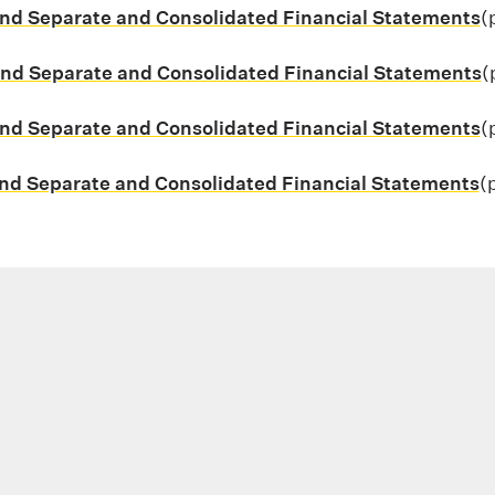
nd Separate and Consolidated Financial Statements
S
(
f, 3 MB
and Separate and Consolidated Financial Statements
S
(
f, 3 MB
nd Separate and Consolidated Financial Statements
S
(
f, 4 MB
nd Separate and Consolidated Financial Statements
S
(