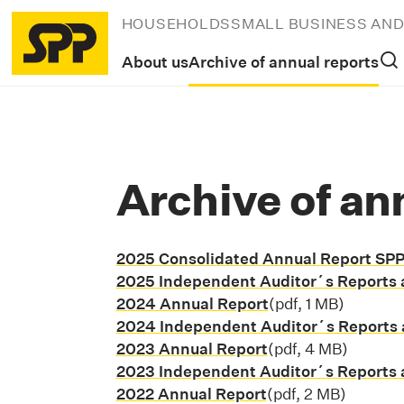
HOUSEHOLDS
SMALL BUSINESS AN
About us
Archive of annual reports
Archive of an
2025 Consolidated Annual Report SP
2025 Independent Auditor´s Reports 
2024 Annual Report
Stiahnuť súbor pd
(pdf, 1 MB)
2024 Independent Auditor´s Reports 
2023 Annual Report
Stiahnuť súbor pd
(pdf, 4 MB)
2023 Independent Auditor´s Reports 
2022 Annual Report
Stiahnuť súbor pd
(pdf, 2 MB)